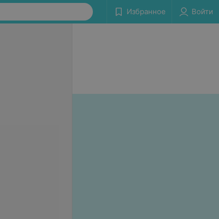
Избранное
Войти
 результатов ПЦР в
Копрограмма
«Путешествую без