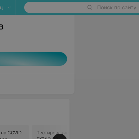
ец
Поиск по сайту
в
 на COVID
Тестирование на антитела
Внесение
ицу
COVID-19
систему 