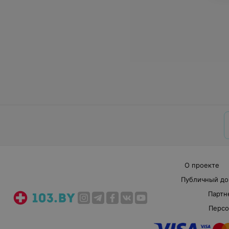
О проекте
Публичный до
Партн
Персо