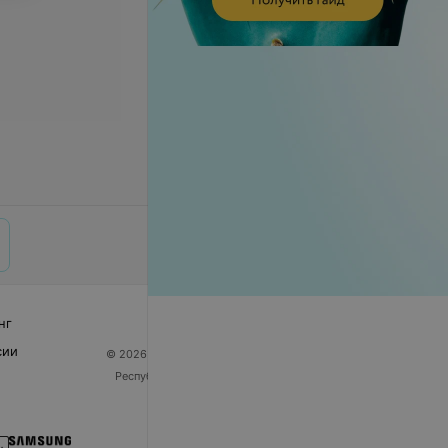
нг
сии
© 2026 ООО «Артокс Лаб», УНП 191700409
| 220012,
Республика Беларусь, г. Минск, улица Толбухина, 2,
пом. 16 | help@103.by
Служба поддержки
+375 291212755