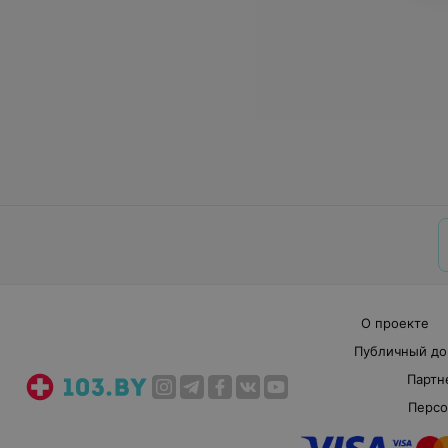
О проекте
Публичный до
Партн
Персо