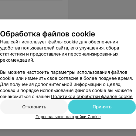
Обработка файлов cookie
Наш сайт использует файлы cookie для обеспечения
ная больница
удобства пользователей сайта, его улучшения, сбора
статистики и предоставления персонализированных
рекомендаций.
рач не должна работать! Просто в уме не укладывается как может так вести себя врач. Это не просто недопустимо, но выходит за все пределы моральных и законных норм человечества! Гнать надо таких врачей!!!!
Еще
Вы можете настроить параметры использования файлов
cookie или изменить свое согласие в более позднее время.
Для получения дополнительной информации о целях,
сроках и порядке использования файлов cookie вы можете
ознакомиться с нашей
Политикой обработки файлов cookie
Отклонить
Принять
Персональные настройки Cookie