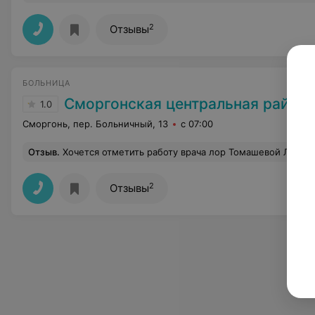
2
Отзывы
БОЛЬНИЦА
Сморгонская центральная район
1.0
Сморгонь, пер. Больничный, 13
с 07:00
Отзыв
.
Хочется отметить работу врача лор Томашевой Л. В. Самый ужасный и халатно относящийся к своим обязанностям врач. Уверенная в своей безнаказанности, в связи с большими родственными связями она заведомо неправильно ставит диагнозы призывникам и вообще выгоняет их из кабинета отказывая в приеме, не стесняясь свидетелей. А самое главное, что у начальства хватает наглости покрывать ее выходки. И все таки надеюсь, что мы добьемся правды во всех вышестоящих организациях. Такой в
2
Отзывы