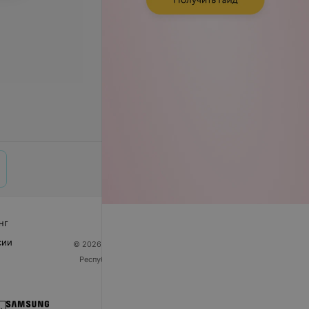
нг
сии
© 2026 ООО «Артокс Лаб», УНП 191700409
| 220012,
Республика Беларусь, г. Минск, улица Толбухина, 2,
пом. 16 | help@103.by
Служба поддержки
+375 291212755