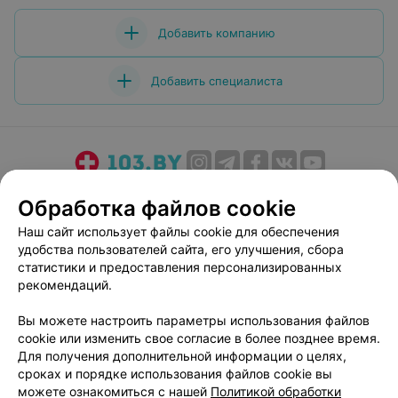
Добавить компанию
Добавить специалиста
О проекте
Новости проекта
Размещение рекламы
Обработка файлов cookie
Медицинский маркетинг
Публичный договор
Наш сайт использует файлы cookie для обеспечения
Пользовательское соглашение
Способы оплаты
удобства пользователей сайта, его улучшения, сбора
Вакансии
Партнеры
статистики и предоставления персонализированных
рекомендаций.
Написать руководителю 103.by
Написать в поддержку
Вы можете настроить параметры использования файлов
cookie или изменить свое согласие в более позднее время.
Персональные настройки cookie
Для получения дополнительной информации о целях,
Обработка персональных данных
сроках и порядке использования файлов cookie вы
можете ознакомиться с нашей
Политикой обработки