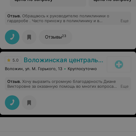
Отзыв
.
Обращаюсь к руководителю поликлиники о
гардеробе . Часто прихожу в поликлинику и в
Еще
гардеробе негде оставить свою верхнюю одежду! На
одной вешалке висят по три,четыре куртки, когда
рядом свободное помещение. Очень не приятно.
23
Отзывы
Воложинская центральная районная больница
5.0
Воложин, ул. М. Горького, 13
Круглосуточно
Отзыв
.
Хочу выразить огромную благодарность Диане
Викторовне за оказанную помощь во многих вопросах ,
Еще
за нужные слова . Прекрасный специалист,который
помог мне увидеть себя с другой стороны . Я ощущала
, что меня слышат и пытаются понять . Работать вместе
было очень комфортно , после сеансов я всегда
уходила с огромной легкостью , в голове были ответы
на многие ранее волнующие вопросы.