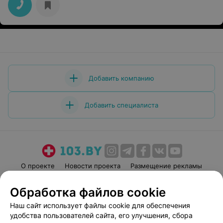
Добавить компанию
Добавить специалиста
О проекте
Новости проекта
Размещение рекламы
Медицинский маркетинг
Публичный договор
Обработка файлов cookie
Пользовательское соглашение
Способы оплаты
Наш сайт использует файлы cookie для обеспечения
Вакансии
Партнеры
удобства пользователей сайта, его улучшения, сбора
Написать руководителю 103.by