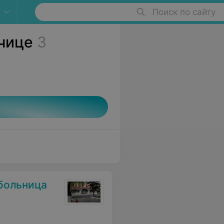
Поиск по сайту
чице
3
больница