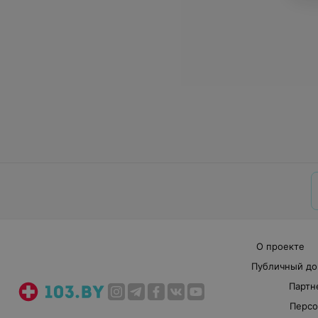
О проекте
Публичный до
Партн
Персо