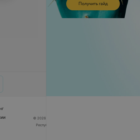
нг
сии
© 2026 ООО «Артокс Лаб», УНП 191700409
| 220012,
Республика Беларусь, г. Минск, улица Толбухина, 2,
пом. 16 | help@103.by
Служба поддержки
+375 291212755