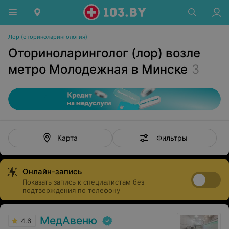
Лор (оториноларингология)
Оториноларинголог (лор) возле
метро Молодежная в Минске
3
Фильтры
Карта
Онлайн-запись
Показать запись к специалистам без
подтверждения по телефону
МедАвеню
4.6