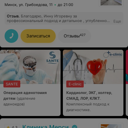
Минск, ул. Грибоедова, 11
до 21:00
Отзыв
.
Благодарю, Инну Игоревну за
профессиональный подход и детальное , углубленное
Еще
изучение проблемы лор заболевания. Очень
внимательная и приятная в общении . Рекомендую
данного врача и желаю Инне Игоревне успехов в
427
Записаться
Отзывы
профессии и благодарных пациентов.
SANTE
E-clinic
Операция аденотомия
Кардиолог, ЭКГ, холтер,
детям
(удаление
СМАД, ЛОР, КЛКТ
.
аденоидов)
Комплексный подход к
диагностике.
Клиника Мерси
4.3