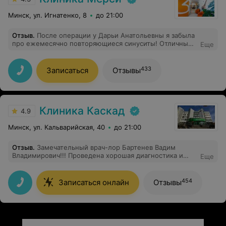
Минск, ул. Игнатенко, 8
до 21:00
Отзыв
.
После операции у Дарьи Анатольевны я забыла
про ежемесячно повторяющиеся синуситы! Отличный,
Еще
опытный, доброжелательный лор! Лучшая! Очень ей
благодарна.
433
Записаться
Отзывы
Клиника Каскад
4.9
Минск, ул. Кальварийская, 40
до 21:00
Отзыв
.
Замечательный врач-лор Бартенев Вадим
Владимирович!!! Проведена хорошая диагностика и
Еще
назначен полный курс лечения. Компетентный врач,
всё объяснил доступным языком. Очень хочется
поблагодарить врача за неравнодушное отношение к
454
Записаться онлайн
Отзывы
своему делу профессионализм!