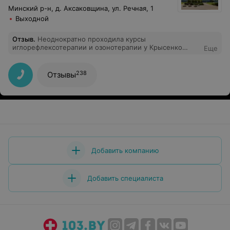
Минский р-н, д. Аксаковщина, ул. Речная, 1
Выходной
Отзыв
.
Неоднократно проходила курсы
иглорефлексотерапии и озонотерапии у Крысенко
Еще
Валентины Владимировны. Кроме того, что это очень
грамотный врач, но и добрый отзывчивый человек,
который лечит не только иголками, но и словами)
238
Отзывы
Добавить компанию
Добавить специалиста