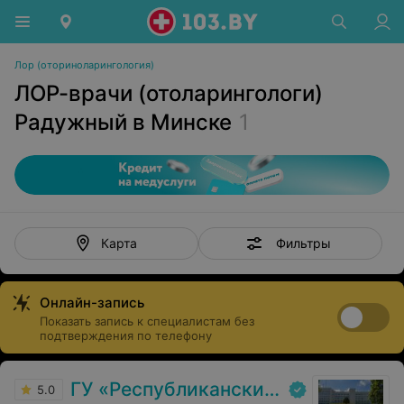
Лор (оториноларингология)
ЛОР-врачи (отоларингологи)
Радужный в Минске
1
Фильтры
Карта
Онлайн-запись
Показать запись к специалистам без
подтверждения по телефону
ГУ «Республиканский научно-практический центр медицинской экспертизы и реабилитаци»
5.0