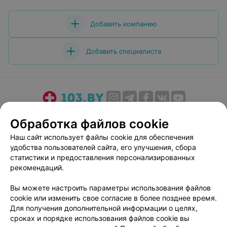
Добавить компанию
Добавить специалиста
О проекте
Новости проекта
Размещение рекламы
Обработка файлов cookie
Медицинский маркетинг
Публичный договор
Наш сайт использует файлы cookie для обеспечения
Пользовательское соглашение
Способы оплаты
удобства пользователей сайта, его улучшения, сбора
Вакансии
Партнеры
статистики и предоставления персонализированных
рекомендаций.
Написать руководителю 103.by
Написать в поддержку
Вы можете настроить параметры использования файлов
cookie или изменить свое согласие в более позднее время.
Персональные настройки cookie
Для получения дополнительной информации о целях,
Обработка персональных данных
сроках и порядке использования файлов cookie вы