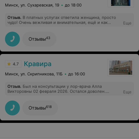
Минск, ул. Сухаревская, 19
до 18:00
Отзыв
.
В платных услугах ответила женщина, просто
чудо! Очень вежливая и внимательная, ещё и как
Еще
доехать объяснила. После такого ответа появляется
вера в то,что не все мед регистраторы хамят!
43
Отзывы
Кравира
4.7
Минск, ул. Скрипникова, 11Б
до 16:00
Отзыв
.
Был на консультации у лор-врача Алла
Викторовны 02 февраля 2026. Остался доволен.
Еще
Спасибо за качественную медицинскую помощь и
оперативное решение моей проблемы. Вежливый,
грамотный и ответственный доктор!
618
Отзывы