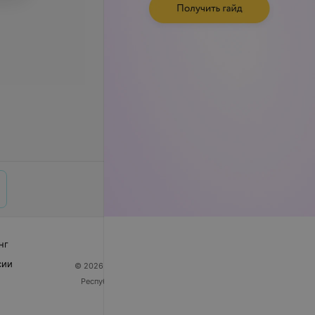
нг
сии
© 2026 ООО «Артокс Лаб», УНП 191700409
| 220012,
Республика Беларусь, г. Минск, улица Толбухина, 2,
пом. 16 | help@103.by
Служба поддержки
+375 291212755