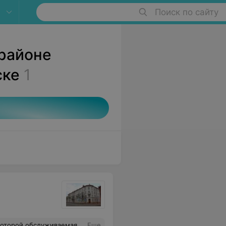
Поиск по сайту
 районе
ске
1
 общий анализ крови. На 30.0821. короче потратила на прием моей жены ровно 2 минуты. Даже не спросив и не выслушав поциента.А до 30. 08 - хоть ты помирай. Больше мы в эту поликлинику не ногой. Врачи новые просто ужас. Пациенты для них это не люди а расходный материал. Вот тебе и бесплатная медицина
Еще