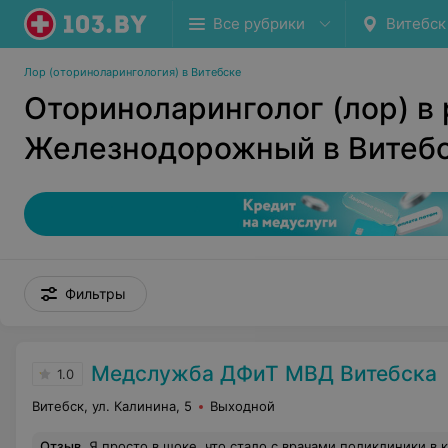
Все рубрики
Витебск
Лор (оториноларингология) в Витебске
Оториноларинголог (лор) в
Железнодорожный в Витеб
Фильтры
Медслужба ДФиТ МВД Витебска
1.0
Витебск, ул. Калинина, 5
Выходной
Отзыв
.
Я просто в шоке, что стало с врачами поликлиники.в которой обслуживаемая мы с женой 25 лет.Заранее взяли талон к терапевту моей жене на 6.08.21 на 9.24. в каб.2.12 Моя жена последнее время стала плохо себя чувствовать. Заранее приехали к врачу в 9.15. Возле кабинета была очередь 2 человека.Для того чтобы попасть к врачу жене необходимо было отпроситься на час с работы.. Пока ждали приема в кабинет к терапевту постоянно кто то заходил и выходил. Жену запустили только в 9.50. потом врач отправил на анализы где сказали что они работают до 10 и какого ч...а вы сюда пришли поздно.но пришлось их уговорить чтобы сдать анализ.потом терапевт отправила на кардиограмму.где очередь 10 человек. И выписала