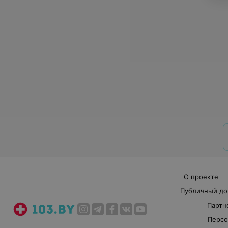
О проекте
Публичный до
Партн
Персо