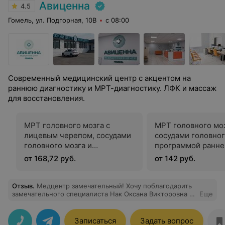
Авиценна
4.5
Гомель, ул. Подгорная, 10В
с 08:00
Современный медицинский центр с акцентом на
раннюю диагностику и МРТ-диагностику. ЛФК и массаж
для восстановления.
МРТ головного мозга с
МРТ головного моз
лицевым черепом, сосудами
сосудами головног
головного мозга и
программой ранне
программой ранней
диагностики инсул
от 168,72 руб.
от 142 руб.
диагностики инсультов
Отзыв
.
Медцентр замечательный! Хочу поблагодарить
замечательного специалиста Нак Оксана Викторовна за
Еще
ее профессионализм, ответственное отношение к
работе и подробные ответы на все мои вопросы.
Спасибо!
Записаться
Задать вопрос