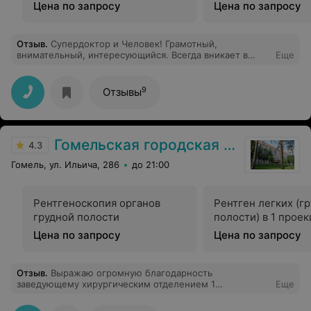
Цена по запросу
Цена по запросу
Отзыв
.
Супердоктор и Человек! Грамотный,
внимательный, интересующийся. Всегда вникает в
Еще
детали, а не поверхностно относится к проблеме. Это
человек на своем месте, горящий медициной,
работающий на износ. Очень рекомендую!
9
Отзывы
Гомельская городская клиническая больница №3
4.3
Гомель, ул. Ильича, 286
до 21:00
Рентгеноскопия органов
Рентген легких (г
грудной полости
полости) в 1 прое
Цена по запросу
Цена по запросу
Отзыв
.
Выражаю огромную благодарность
заведующему хирургическим отделением 1
Еще
Дмитриенко Анатолию Анатольевичу и врачу-хирургу
Никифорову Ивану Владимировичу за