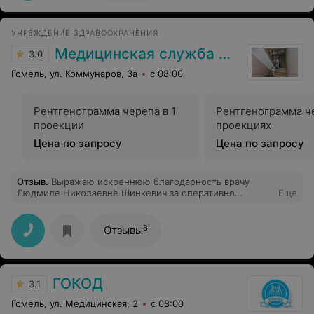
УЧРЕЖДЕНИЕ ЗДРАВООХРАНЕНИЯ
Медицинская служба ДФиТ МВД по Гомельской области
3.0
Гомель, ул. Коммунаров, 3а
с 08:00
Рентгенограмма черепа в 1
Рентгенограмма че
проекции
проекциях
Цена по запросу
Цена по запросу
Отзыв
.
Выражаю искреннюю благодарность врачу
Людмиле Николаевне Шинкевич за оперативно
Еще
оказанную квалифицированную помощь в " красной
зоне". Низкий поклон и пожелания добра,душевного
тепла и здоровья Доктору!! БЛАГОДАРЮ!
8
Отзывы
ГОКОД
3.1
Гомель, ул. Медицинская, 2
с 08:00