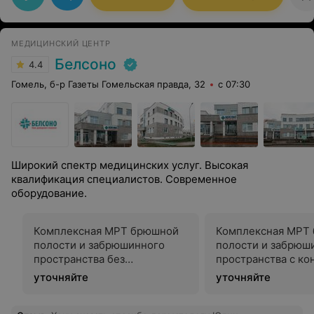
МЕДИЦИНСКИЙ ЦЕНТР
Белсоно
4.4
Гомель, б-р Газеты Гомельская правда, 32
с 07:30
Широкий спектр медицинских услуг. Высокая
квалификация специалистов. Современное
оборудование.
Комплексная МРТ брюшной
Комплексная МРТ
полости и забрюшинного
полости и забрюш
пространства без
пространства с ко
контрастного усиления
усилением
уточняйте
уточняйте