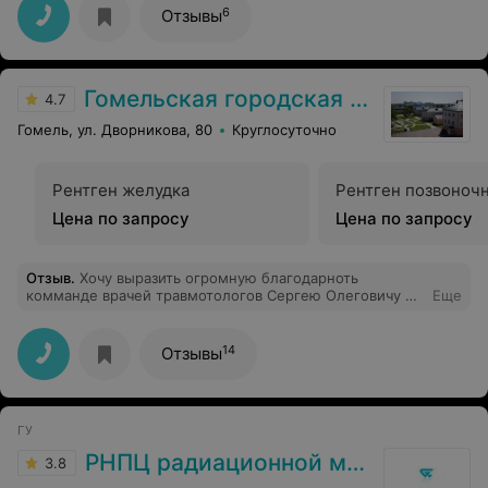
профессионализм, чуткое внимательное отношение.
6
Отзывы
Побольше бы таких врачей от Бога!
Гомельская городская клиническая больница №1
4.7
Гомель, ул. Дворникова, 80
Круглосуточно
Рентген желудка
Рентген позвоноч
Цена по запросу
Цена по запросу
Отзыв
.
Хочу выразить огромную благодарноть
комманде врачей травмотологов Сергею Олеговичу и
Еще
Павлу Евгеньевичу за проделанную операцию,
протезорование тазабедренного сустава !!! Спасибо ,
вам, за нелегкий труд, успехов и благополучие в
14
Отзывы
работе!!! Особое внимание молодому доктору у П.Е.,
желаю Вам карьерноно роста!!! Очень чуткий и
внимательный доктор!!!!
ГУ
РНПЦ радиационной медицины
3.8