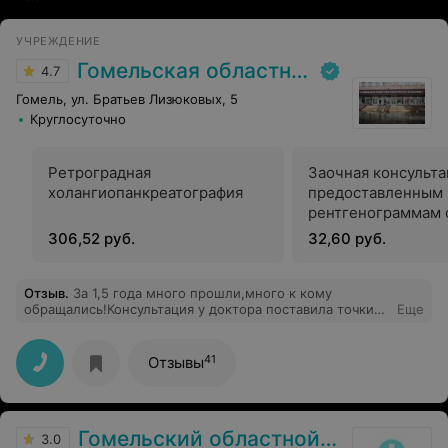
УЧРЕЖДЕНИЕ
Гомельская областная клиническая больница
4.7
Гомель, ул. Братьев Лизюковых, 5
Круглосуточно
Ретроградная
Заочная консульта
холангиопанкреатография
предоставленным
рентгенограммам 
оформлением про
306,52 руб.
32,60 руб.
Отзыв
.
За 1,5 года много прошли,много к кому
обращались!Консультация у доктора поставила точки
Еще
над и!Профессиональный осмотр,до тех моментов,о
которых хотели знать,и без слов,будто все доктор все
уже всё знал!Очень помог, спасибо, низкий вам
41
Отзывы
поклон!
Гомельский областной клинический госпиталь инвалидов Отечественной войны
3.0