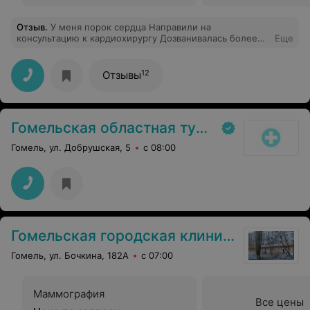
Отзыв
.
У меня порок сердца Направили на
консультацию к кардиохирургу Дозванивалась более
Еще
одного часа Когда дозвонилась оказалось что записи на
апрель уже нет Согласна с Людмилой Нужно что-то
делать с записью по телефону Не ездить же в центр
12
Отзывы
для записи Здоровья и так нет 13 апреля 2016 года
Гомельская областная туберкулезная клиническая больница
Гомель, ул. Добрушская, 5
с 08:00
Гомельская городская клиническая поликлиника № 2
Гомель, ул. Бочкина, 182А
с 07:00
Маммография
Все цены