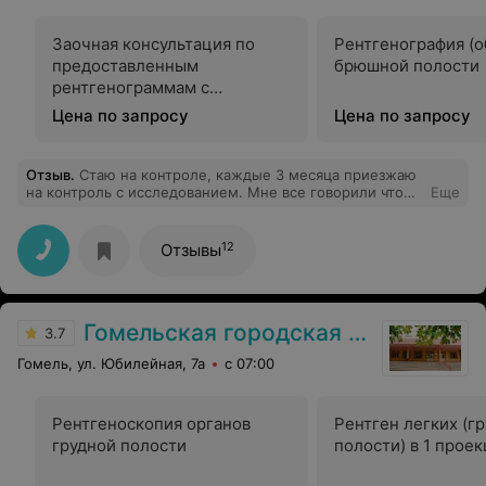
Заочная консультация по
Рентгенография (о
предоставленным
брюшной полости
рентгенограммам с
оформлением протокола
Цена по запросу
Цена по запросу
Отзыв
.
Стаю на контроле, каждые 3 месяца приезжаю
на контроль с исследованием. Мне все говорили что
Еще
запись за две недели. Звоню в чера 27.08.2024 и меня
записывают только на 14 октября. Это получается за
две недели запись??? А мне нужно в сентябре быть на
12
Отзывы
приёме
Гомельская городская клиническая поликлиника №7
3.7
Гомель, ул. Юбилейная, 7а
с 07:00
Рентгеноскопия органов
Рентген легких (г
грудной полости
полости) в 1 прое