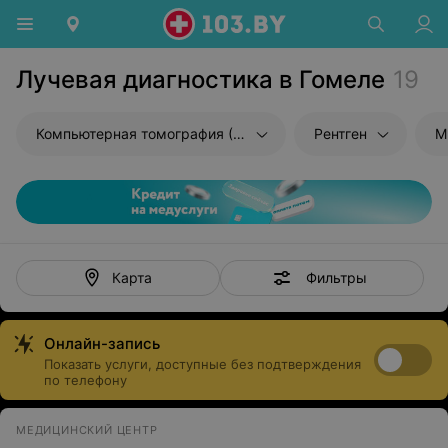
Лучевая диагностика в Гомеле
19
Компьютерная томография (КТ)
Рентген
М
Фильтры
Карта
Онлайн-запись
Показать услуги, доступные без подтверждения
по телефону
МЕДИЦИНСКИЙ ЦЕНТР