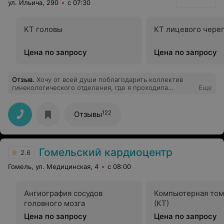
ул. Ильича, 290
с 07:30
КТ головы
КТ лицевого чере
Цена по запросу
Цена по запросу
Отзыв
.
Хочу от всей души поблагодарить коллектив
гинекологического отделения, где я проходила
Еще
лечение. Особые слова благодарности — моему
лечащему врачу Алесе Викторовне. Она не только
высококлассный специалист, но и удивительно
122
Отзывы
светлый человек: красивая, внимательная, чуткая, с
чувством юмора. С ней спокойно и надёжно — всегда
чётко объяснит, поддержит и сделает всё возможное,
чтобы помочь. Она действительно болеет за результат.
Гомельский кардиоцентр
Спасибо вам за ваш труд, терпение и человечность! И
2.6
низкий поклон всем медсёстрам — молодым
Гомель, ул. Медицинская, 4
с 08:00
девушкам, которые трудятся с огоньком в глазах.
Ангиография сосудов
Компьютерная том
головного мозга
(КТ)
Цена по запросу
Цена по запросу