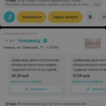
Отзыв
.
Хочу сказать спасибо дерматологу Юлии
Игоревне. Вылечили акне, смотрю на фото до и после
Еще
и хочется плакать от радости. Приятный, позитивный и
грамотный доктор
Записаться
Задать вопрос
О
МЕДИЦИНСКИЙ ЦЕНТР
Новамед
4.7
Гомель, ул. Советская, 71
с 07:00
Цифровая диагностическая
Цифровая диагнос
обзорная рентгенография
обзорная рентген
грудной полости (в одной
грудной полости (в
проекции)
проекциях)
20,29 руб.
27,29 руб.
Запись по телефону
Запись по телефону
Записаться
Записать
Отзыв
.
Великолепный доктор! Очень внимательная,