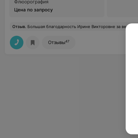
Флюорография
Цена по запросу
Отзыв
.
Большая благодарность Ирине Викторовне за ведение моей беременности, всегда внимательна , вникает во все нюансы, четко и доходчиво объясняет все непонятные моменты, очень любит свою работу. Одна из немногих врачей в нашей поликлинике (гп. Плещеницы) к которой хочется идти. Малышка родилась доношенной и здоровой благодаря правильным назначениям до
47
Отзывы