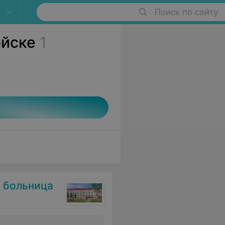
Поиск по сайту
ойске
1
 больница