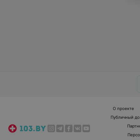
О проекте
Публичный до
Партн
Персо