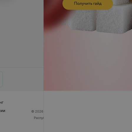
нг
сии
© 2026 ООО «Артокс Лаб», УНП 191700409
| 220012,
Республика Беларусь, г. Минск, улица Толбухина, 2,
пом. 16 | help@103.by
Служба поддержки
+375 291212755