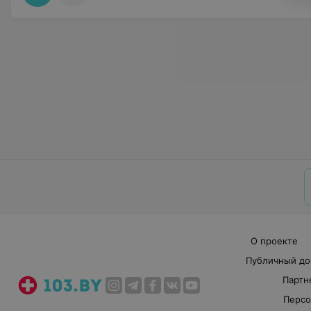
О проекте
Публичный до
Партн
Персо