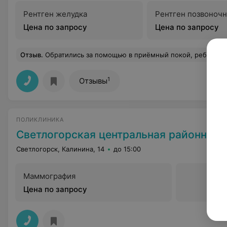
Рентген желудка
Рентген позвоночн
Цена по запросу
Цена по запросу
Отзыв
.
Обратились за помощью в приёмный покой, ребёнок не мог становиться на ножку, нам сделали снимок, врач посмотрел снимок и дополнительно отправил на анализ крови. На мой вопрос "что вы скажите нам по сниму?" - снимок сделался не для вас, а для меня, сдадите и кровь и я вас положу в детскую больницу. В больницу мы ложиться отказались, так как не местные и уезжаем, после чего врач с грубость отвечает мне пишите отказ и идите на 4 стороны хоть сейчас и можете не сдавать кровь. Отличный заведующий. Ни ответа на в
1
Отзывы
ПОЛИКЛИНИКА
Светлогорская центральная районная поликлиника (педиатрическое
Светлогорск, Калинина, 14
до 15:00
Маммография
Цена по запросу