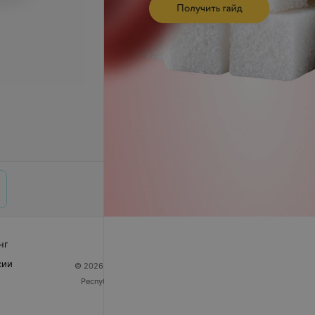
нг
сии
© 2026 ООО «Артокс Лаб», УНП 191700409
| 220012,
Республика Беларусь, г. Минск, улица Толбухина, 2,
пом. 16 | help@103.by
Служба поддержки
+375 291212755