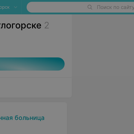
орск
Поиск по сайт
тлогорске
2
нная больница