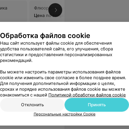
ика
Флюорография
В
Цена по запросу
опрос, ни причины стационара, ни какого уважения. Я обращалась для того чтобы знать, серьёзное что-то у ребёнка или может просто понял связки. Так как лето и бегаем и прыгает! Отношение и лечение медиков желает лучшего!
Еще
Обработка файлов cookie
Наш сайт использует файлы cookie для обеспечения
удобства пользователей сайта, его улучшения, сбора
статистики и предоставления персонализированных
рекомендаций.
Вы можете настроить параметры использования файлов
 и отделение медреабилитации)
cookie или изменить свое согласие в более позднее время.
Для получения дополнительной информации о целях,
сроках и порядке использования файлов cookie вы можете
ознакомиться с нашей
Политикой обработки файлов cookie
Все цены
Отклонить
Принять
Персональные настройки Cookie