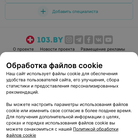
Добавить специалиста
О проекте
Новости проекта
Размещение рекламы
Медицинский маркетинг
Публичный договор
Обработка файлов cookie
Пользовательское соглашение
Способы оплаты
Наш сайт использует файлы cookie для обеспечения
Вакансии
Партнеры
удобства пользователей сайта, его улучшения, сбора
Написать руководителю 103.by
статистики и предоставления персонализированных
рекомендаций.
Написать в поддержку
Персональные настройки cookie
Вы можете настроить параметры использования файлов
Обработка персональных данных
cookie или изменить свое согласие в более позднее время.
Для получения дополнительной информации о целях,
сроках и порядке использования файлов cookie вы
можете ознакомиться с нашей
Политикой обработки
файлов cookie