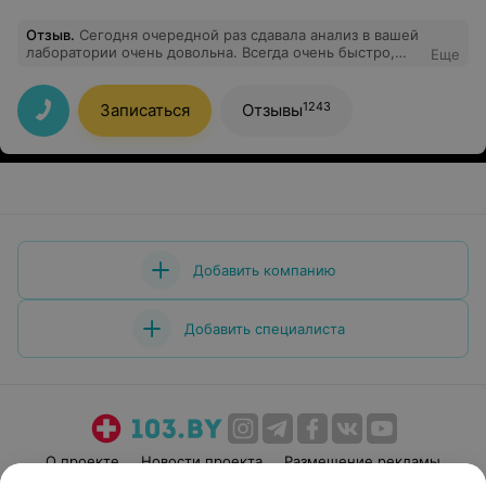
Отзыв
.
Сегодня очередной раз сдавала анализ в вашей
лаборатории очень довольна. Всегда очень быстро,
Еще
качественно,тактично. Спасибо большое!
1243
Записаться
Отзывы
Добавить компанию
Добавить специалиста
О проекте
Новости проекта
Размещение рекламы