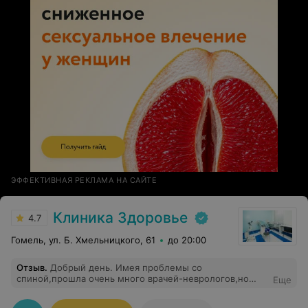
ЭФФЕКТИВНАЯ РЕКЛАМА НА САЙТЕ
Клиника Здоровье
4.7
Гомель, ул. Б. Хмельницкого, 61
до 20:00
Отзыв
.
Добрый день. Имея проблемы со
спиной,прошла очень много врачей-неврологов,но
Еще
попав к Кочан Татьяне Михайловне,я поняла,что
именно этот врач мне