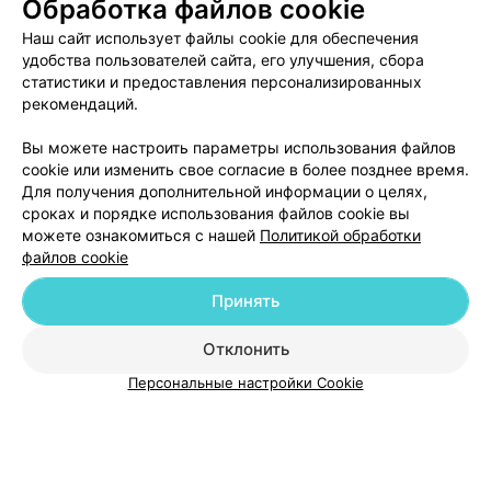
Обработка файлов cookie
Детская поликлиника филиал №1
Наш сайт использует файлы cookie для обеспечения
удобства пользователей сайта, его улучшения, сбора
Гомель, ул. Сосновая, 22
до 20:00
статистики и предоставления персонализированных
рекомендаций.
Вы можете настроить параметры использования файлов
cookie или изменить свое согласие в более позднее время.
Для получения дополнительной информации о целях,
сроках и порядке использования файлов cookie вы
можете ознакомиться с нашей
Политикой обработки
файлов cookie
Добавить компанию
Принять
Добавить специалиста
Отклонить
Персональные настройки Cookie
О проекте
Новости проекта
Размещение рекламы