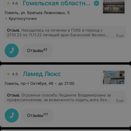
Гомельская областная клиническая больница
4.6
Гомель, ул. Братьев Лизюковых, 5
Круглосуточно
Отзыв
.
Находилась на лечении в ГОКБ в период с
27.10.22 по 11.11.22 лечащий врач Багинский Феликс
Еще
Владимирович. Довелось в течение шестнадцати дней
наблюдать как этот врач с большой буквы относится к
пациентам которые ему доверились. Это человек
42
Отзывы
который является высококлассным специалистом
своего дела. Очень внимательно относится к
пациентам, объясняет всё доступно и понятно. При
этом отличается замечательным чувством юмора. Если
в неврологию, то только к нему.
Ламед Люкс
4.9
Гомель, пр-т Октября, 46
до 21:00
Отзыв
.
Огромное спасибо Людмиле Владимировне за
профессионализм, за возможность ходить,жить без
Еще
той боли, которую я испытала.С праздником
медицинских работников, всего самого наилучшего
Вам и коллективу центра.
117
Отзывы