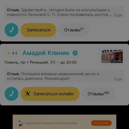
Отзыв
.
Здравствуйте, сегодня были на консультации у
невролога Леоновой С. П. Очень понравилась доктор.
Еще
Я даже не задавала вопросов, т. к врач произвела
опрос, осмотр полноценный, дала рекомендации,всё
рассказала, всё объяснила. Запись конечно не быстрая
51
Записаться
Отзывы
была, но к хорошему доктору как и к любому
специалисту. Очень рада, что нас записали именно к
этому доктору. Спасибо большое. Кузьмина Т. В.
Амадей Клиник
4.5
Гомель, пр-т Речицкий, 7/1
до 20:00
Отзыв
.
Посещала впервые медицинский центр и
осталась довольна. Рекомендую!
Еще
189
Записаться онлайн
Отзывы