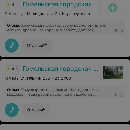
Гомельская городская клиническая больница №2
4.5
Гомель, ул. Медицинская, 7
Круглосуточно
Отзыв
.
Хочу сказать спасибо врачу неврологу Елене
Александровне , за хорошую работу, доброту,
Еще
внимательность и профессионализм в своем деле.
49
Отзывы
Гомельская городская клиническая больница №3
4.3
Гомель, ул. Ильича, 286
до 21:00
Отзыв
.
Хочу выразить огромную благодарность
медработникам реанимационного отделения,
Еще
младшему и среднему персоналу неврологического
отделения и замечательному доктору Татьяне
Сергеевне за отзывчивость, качественное лечение,
6
Отзывы
профессиональный подход и бесценный труд! Успехов
вам, благополучия и здоровья!