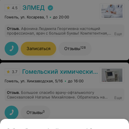
ЭЛМЕД
4.5
Гомель, ул. Косарева, 1
до 20:00
Отзыв
.
Афонина Людмила Георгиевна настоящий
профессионал, врач с большой буквы! Компетентная,
Еще
внимательная, профессионально ответила на все мои
вопросы. Рекомендую!
128
Записаться
Отзывы
Гомельский химический завод
3.7
Гомель, ул. Химзаводская, 5/16
до 16:00
Отзыв
.
Большое спасибо врачу-офтальмологу
Самохваловой Наталье Михайловне. Обратилась на
Еще
прием, врач подробно ответил на интересующие меня
вопросы.
3
Отзывы