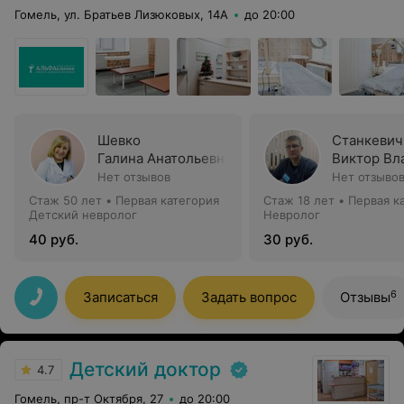
Гомель, ул. Братьев Лизюковых, 14А
до 20:00
Шевко
Станкевич
Галина Анатольевна
Виктор Вл
Нет отзывов
Нет отзыво
Стаж 50 лет
•
Первая категория
Стаж 18 лет
•
Первая к
Детский невролог
Невролог
40 руб.
30 руб.
6
Записаться
Задать вопрос
Отзывы
Детский доктор
4.7
Гомель, пр-т Октября, 27
до 20:00