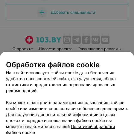
Добавить специалиста
О проекте
Новости проекта
Размещение рекламы
Медицинский маркетинг
Публичный договор
Обработка файлов cookie
Пользовательское соглашение
Способы оплаты
Наш сайт использует файлы cookie для обеспечения
Вакансии
Партнеры
удобства пользователей сайта, его улучшения, сбора
Написать руководителю 103.by
статистики и предоставления персонализированных
рекомендаций.
Написать в поддержку
Персональные настройки cookie
Вы можете настроить параметры использования файлов
Обработка персональных данных
cookie или изменить свое согласие в более позднее время.
Для получения дополнительной информации о целях,
сроках и порядке использования файлов cookie вы
можете ознакомиться с нашей
Политикой обработки
файлов cookie