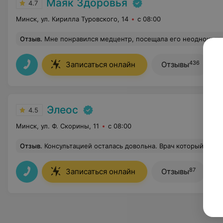
Маяк Здоровья
4.7
Минск, ул. Кирилла Туровского, 14
с 08:00
Отзыв
.
Мне понравился медцентр, посещала его неоднократно и все на самом высшем уровне! Квалифицированные специалисты, демократичные це
436
Записаться онлайн
Отзывы
Элеос
4.5
Минск, ул. Ф. Скорины, 11
с 08:00
Отзыв
.
Консультацией осталась довольна. Врач который не назначает ненужных лекарств, а помогает найти причину. Была напр
87
Записаться онлайн
Отзывы