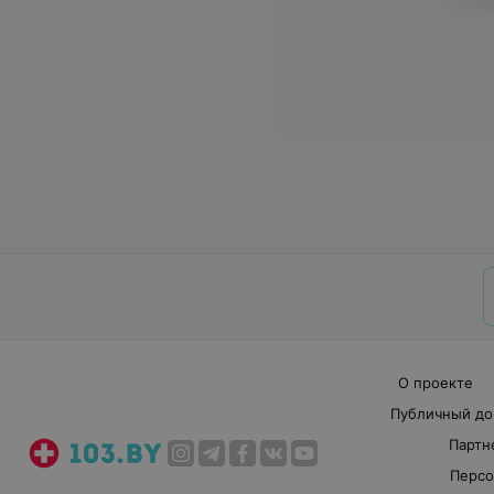
О проекте
Публичный до
Партн
Персо