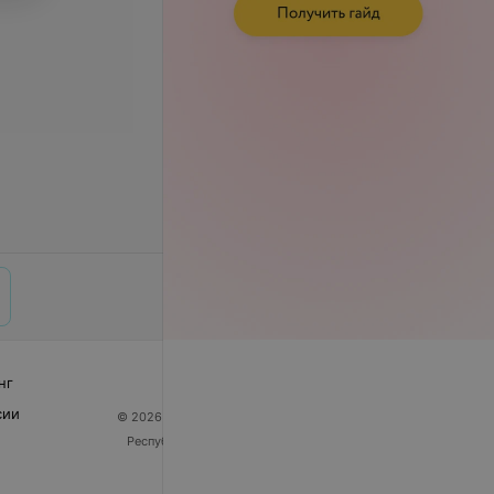
нг
сии
© 2026 ООО «Артокс Лаб», УНП 191700409
| 220012,
Республика Беларусь, г. Минск, улица Толбухина, 2,
пом. 16 | help@103.by
Служба поддержки
+375 291212755