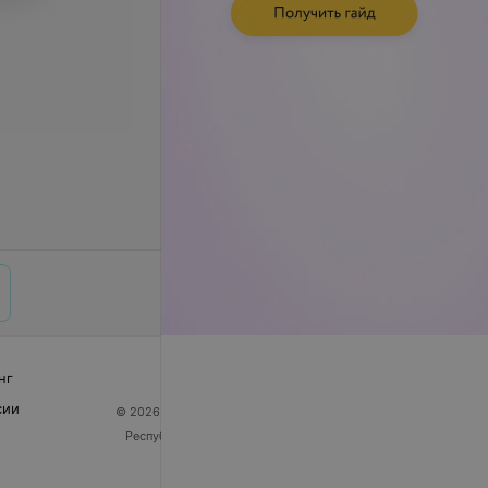
нг
сии
© 2026 ООО «Артокс Лаб», УНП 191700409
| 220012,
Республика Беларусь, г. Минск, улица Толбухина, 2,
пом. 16 | help@103.by
Служба поддержки
+375 291212755