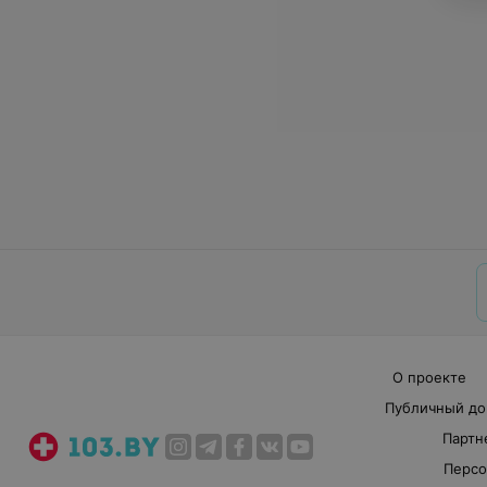
О проекте
Публичный до
Партн
Персо