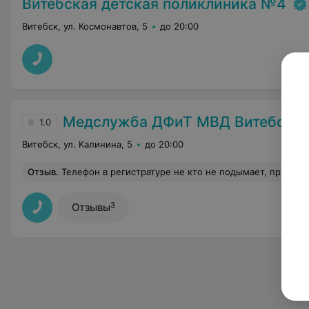
Витебская детская поликлиника №4
Витебск, ул. Космонавтов, 5
до 20:00
Медслужба ДФиТ МВД Витебска
1.0
Витебск, ул. Калинина, 5
до 20:00
Отзыв
.
Телефон в регистратуре не кто не подымает, приходится ездить в поликлин
3
Отзывы