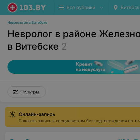
Все рубрики
Витебск
Неврология в Витебске
Невролог в районе Желез
в Витебске
2
Фильтры
Онлайн-запись
Показать запись к специалистам без подтверждения по т