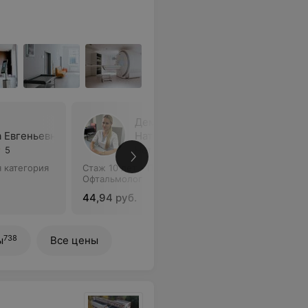
Демидчик
 Евгеньевна
Наталья Олеговна
5
Нет отзывов
 категория
Стаж 10 лет
•
Первая категория
Стаж 15 л
Офтальмолог
•
Зав. от
Детский 
44,94 руб.
738
ы
Все цены