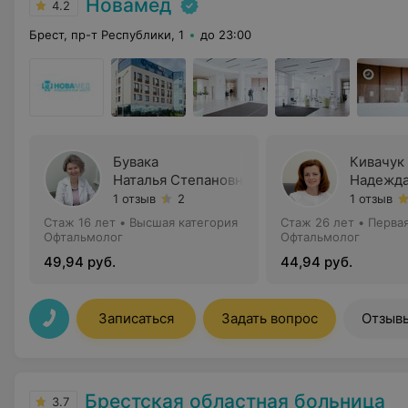
Новамед
4.2
Брест, пр-т Республики, 1
до 23:00
Бувака
Кивачук
Наталья Степановна
Надежда
1 отзыв
2
1 отзыв
Стаж 16 лет
•
Высшая категория
Стаж 26 лет
•
Первая
Офтальмолог
Офтальмолог
49,94 руб.
44,94 руб.
Записаться
Задать вопрос
Отзыв
Брестская областная больница
3.7