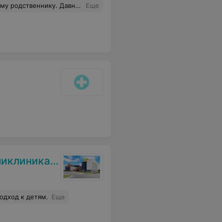
тречал. Спасибо вам, Янина Владимировна.
Еще
клиника №3
одход к детям.
Еще