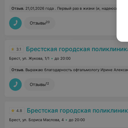
Отзыв
.
21,01,2026 года . Первый раз в жизни (и, надеюсь, последний) я столкнулась с данным заведением и врачом-офтальмологом Натальей Анатольевной. Записались на платный прием, по телефону четко озвучили, что ребенку 7 лет. Приехали за 200 км, но в итоге нам отказали: врач заявила, что принимает детей только с 9 лет. Однако она согласилась ответить на вопросы бесплатно. Стоило мне только
20
Отзывы
Брестская городская поликлини
3.1
Брест, ул. Жукова, 1/1
до 20:00
Отзыв
.
Выражаю благодарность офтальмологу Ирине Александровне за качественную консультацию, проверку зрения и
12
Отзывы
Брестская городская поликлини
4.8
Брест, ул. Бориса Маслова, 4
до 20:00