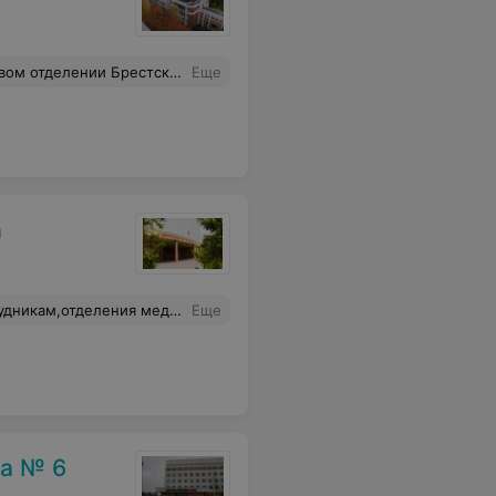
зм, понимание, принятие и самое главное качество врача - человечность и внимательное отношение к пожилым пациентам.
Еще
а
 в обеспечении нужными медицинскими препаратами старшую медицинскую сестру Татьяну Васильевну.Огромная благодарность палатным медсёстрам и медсёстрам процедурного кабинета. Все они проявили лучшие человеческие качества: душевность, теплоту и заботливость, терпение.
Еще
ка № 6