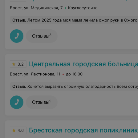
Брест, ул. Медицинская, 7
Круглосуточно
Отзыв
.
Летом 2025 года моя мама лечила ожог руки в Ожоговом отделении Брестской областной клинической больницы. Хочу выразить огромную благодарность зав. отделением Александру Дмитриевичу Семенюку, лечащим врачам и среднему и младшему медицинскому персоналу за профессионали
3
Отзывы
Центральная городская больниц
3.2
Брест, ул. Лактионова, 11
до 16:00
Отзыв
.
Хочется выразить огромную благодарность Всем сотрудникам,отделения медицинской реабилитации номер 1 ОЦМР. За чуткость и заботу персонала,доброжелательность по отношению ко всем пациентам. Низкий поклон заведующей отделением Татьяне Сергеевне, за слаженность работы коллектива. Выражаю глубокую признательность и благодарю,за высокий профессионализм лечащего врача Татьяну Александровну. Отдельно хочется отметить и поблагодарить,за высокий уровень профессионализма и индивидуальный подход к каждому пациенту, врача реабилитолога Игоря Яковлевича. Также хочется выразить благодарность и огромное спасибо,за оперативность
9
Отзывы
Брестская городская поликлини
4.6