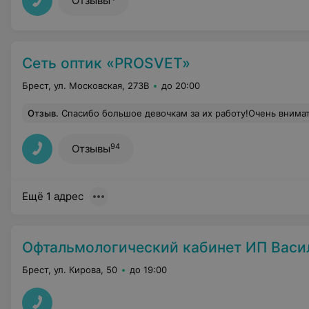
Отзывы
Сеть оптик «PROSVET»
Брест, ул. Московская, 273В
до 20:00
Отзыв
.
Спасибо большое девочкам за их работу!Очень внимательные к заказчику, всегда подскажут и помогут подобрать за нормальную цену ,что очень важно для пенсионеров!А в подарок мы имеем скидку и прекрасный футляр!С наступающим новым 
94
Отзывы
Ещё 1 адрес
Офтальмологический кабинет ИП Васи
Брест, ул. Кирова, 50
до 19:00