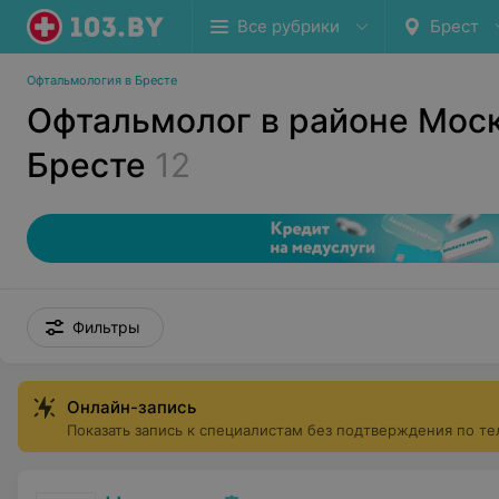
Все рубрики
Брест
Офтальмология в Бресте
Офтальмолог в районе Моск
Бресте
12
Фильтры
Онлайн-запись
Показать запись к специалистам без подтверждения по т