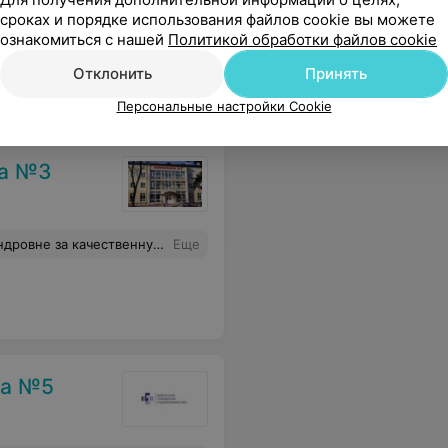
сроках и порядке использования файлов cookie вы можете
 спросить о спорте, как врач на повышенных тонах начала говорить „НЕТ!“, даже не выслушав, что именно мы хотим узнать. От визита остались в полном недоумении и шоке.
Еще
ознакомиться с нашей
Политикой обработки файлов cookie
Отклонить
Принять
Персональные настройки Cookie
ка №3
 подбор очков. Спасибо за Ваш нелегкий труд!
Еще
ка №5