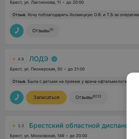
Брест, ул. Лактионова, 11
до 20:00
Отзыв
.
Хочу поблагодарить Холмецкую О.В. и Т.Б.за оперативное, профессиональное решение моего вопроса. Жел
10
Отзывы
ЛОДЭ
4.8
Брест, ул. Пионерская, 50
до 21:00
Отзыв
.
Была с детьми на приеме у врача-офтальмолога Ильюк Алексей Викторович. Замечательный доктор,очень внима
9222
Записаться
Отзывы
Брестский областной диспансер спортивн
3.3
Брест, ул. Московская, 149
до 20:00