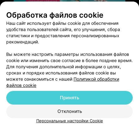
Обработка файлов cookie
ЭФФЕКТИВНАЯ РЕКЛАМА НА САЙТЕ
Наш сайт использует файлы cookie для обеспечения
удобства пользователей сайта, его улучшения, сбора
статистики и предоставления персонализированных
рекомендаций.
Вы можете настроить параметры использования файлов
Добавить компанию
cookie или изменить свое согласие в более позднее время.
Для получения дополнительной информации о целях,
сроках и порядке использования файлов cookie вы
Добавить специалиста
можете ознакомиться с нашей
Политикой обработки
файлов cookie
Принять
Отклонить
О проекте
Новости проекта
Размещение рекламы
Персональные настройки Cookie
Медицинский маркетинг
Публичный договор
Пользовательское соглашение
Способы оплаты