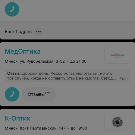
выбор очень хороший. Рядом метро.
Ещё 1 адрес
МедОптика
Минск, ул. Рудобельская, 3-52
до 21:00
Отзыв
.
Добрый день. Редко оставляю отзывы, но это
тот случай, когда не оставить отзыв не смогла. Сегодня
Еще
были на приеме у Екатерины Викторовны с ребенком
9 лет. Врач провел полный осмотр, дала рекомендации
на будущее, объяснила все подробно. Прекрасный
172
Отзывы
доктор. Однозначно рекомендую.
К-Оптик
Минск, пр-т Партизанский, 147
до 19:00