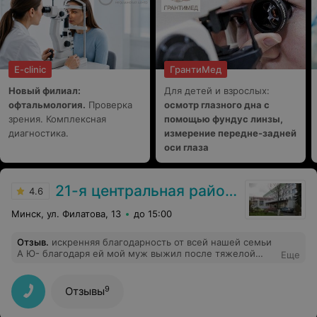
E-clinic
ГрантиМед
Новый филиал:
Для детей и взрослых:
офтальмология.
Проверка
осмотр глазного дна с
зрения. Комплексная
помощью фундус линзы,
диагностика.
измерение передне-задней
оси глаза
21-я центральная районная поликлиника Заводского района г. Минска
4.6
Минск, ул. Филатова, 13
до 15:00
Отзыв
.
искренняя благодарность от всей нашей семьи
А Ю- благодаря ей мой муж выжил после тяжелой
Еще
пневмонии с сердечной недостаточностью Она -
молодой специалист с большим будущим-
эрудированная -внимательная -добросердечная
9
Отзывы
-красивая -- даже общение с ней обладает лечебным
действием Низкий поклон ей - здоровья ей- её