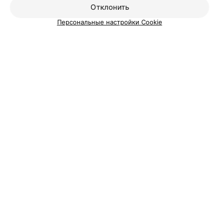
Добавить специалиста
Отклонить
Персональные настройки Cookie
О проекте
Новости проекта
Размещение рекламы
Медицинский маркетинг
Публичный договор
Пользовательское соглашение
Способы оплаты
Вакансии
Партнеры
Написать руководителю 103.by
Написать в поддержку
Персональные настройки cookie
Обработка персональных данных