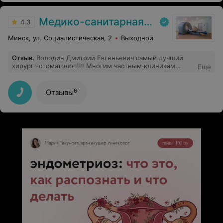
близким и её пациентам С уважением ЗН Детюк
Медико-санитарная часть «МАЗ»
4.3
Минск, ул. Социалистическая, 2
Выходной
Отзыв
.
Володин Дмитрий Евгеньевич самый лучший
хирург -стоматолог!!!! Многим частным клиникам
Еще
стоит поучиться обслуживанию у сан части МАЗ.
6
Отзывы