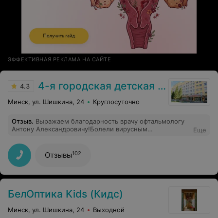
ЭФФЕКТИВНАЯ РЕКЛАМА НА САЙТЕ
4-я городская детская клиническая больница
4.3
Минск, ул. Шишкина, 24
Круглосуточно
Отзыв
.
Выражаем благодарность врачу офтальмологу
Антону Александровичу!Болели вирусным
Еще
конъюнктивитом с сыном, именно он помог вылечится
быстро и без последствий!Прием проводит
грамотно,интеллигентно,доброжелательно и
102
Отзывы
внимательно! Доверяем! Рекомендуем!
БелОптика Kids (Кидс)
Минск, ул. Шишкина, 24
Выходной