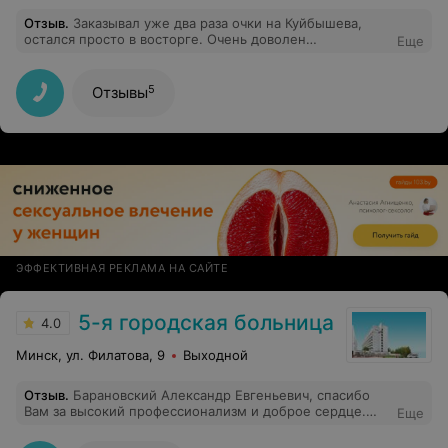
Отзыв
.
Заказывал уже два раза очки на Куйбышева,
остался просто в восторге. Очень доволен
Еще
внимательным обслуживанием и отношением
персонала к моей проблеме. Отличное оборудование
для проверки и постановки диагноза. Отдельное
5
Отзывы
спасибо доктору - Анастасии Георгиевне Илюкевич,
видно что профессионал своего дела, спасибо Вам
огромное!!!
ЭФФЕКТИВНАЯ РЕКЛАМА НА САЙТЕ
5-я городская больница
4.0
Минск, ул. Филатова, 9
Выходной
Отзыв
.
Барановский Александр Евгеньевич, спасибо
Вам за высокий профессионализм и доброе сердце.
Еще
Именно таким должен быть врач. Спасибо вам
огромное, вы волшебник.