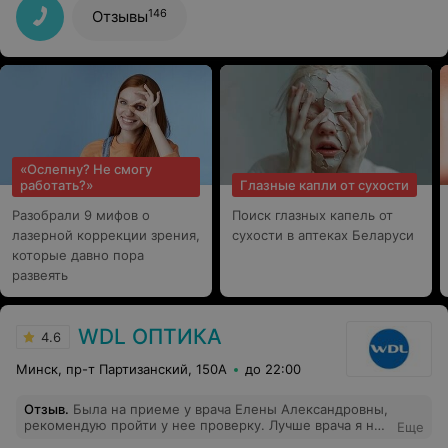
146
Отзывы
«Ослепну? Не смогу
работать?»
Глазные капли от сухости
Разобрали 9 мифов о
Поиск глазных капель от
лазерной коррекции зрения,
сухости в аптеках Беларуси
которые давно пора
развеять
WDL ОПТИКА
4.6
Минск, пр-т Партизанский, 150А
до 22:00
Отзыв
.
Была на приеме у врача Елены Александровны,
рекомендую пройти у нее проверку. Лучше врача я не
Еще
встречала . Выбрали с девочками красивую оправу,