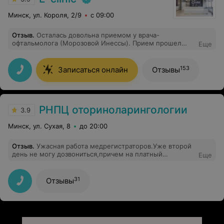
Минск, ул. Короля, 2/9
с 09:00
Отзыв
.
Осталась довольна приемом у врача-
офтальмолога (Морозовой Инессы). Прием прошел
Еще
очень приятно и безболезненно. План лечения был
описан доступным языком. Особое внимание хочется
уделить современному оборудованию - такого нигде
153
Записаться онлайн
Отзывы
не видела)
РНПЦ оториноларингологии
3.9
Минск, ул. Сухая, 8
до 20:00
Отзыв
.
Ужасная работа медрегистраторов.Уже второй
день не могу дозвониться,причем на платный
Еще
прием.Буду звонить в горячую линию. Так как на
отзывы я смотрю руководство не реагирует.
31
Отзывы