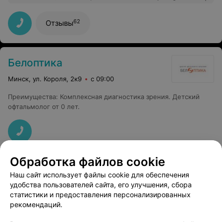
Почитала отзывы о косметологе Надежде и решила
попробовать. не прогадала. Осталась довольна.
Рекомендации, отношение к клиенту, результат.
62
Отзывы
Попробую другие процедуры. Спасибо вам.
Белоптика
Минск, ул. Короля, 2к9
с 09:00
Преимущества
:
Комплексная диагностика зрения. Детский
офтальмолог от 0 лет.
Обработка файлов cookie
Наш сайт использует файлы cookie для обеспечения
удобства пользователей сайта, его улучшения, сбора
статистики и предоставления персонализированных
рекомендаций.
ЭФФЕКТИВНАЯ РЕКЛАМА НА САЙТЕ