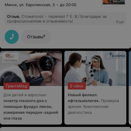
Минск, ул. Каролинская, 3
до 20:00
Отзыв
.
Стоматолог - терапевт Г Е. В.! Благодарю за
профессионализм и отзывчивость!
Еще
9
Отзывы
ГрантиМед
E-clinic
Для детей и взрослых:
Новый филиал:
осмотр глазного дна с
офтальмология.
Проверка
помощью фундус линзы,
зрения. Комплексная
измерение передне-задней
диагностика.
оси глаза