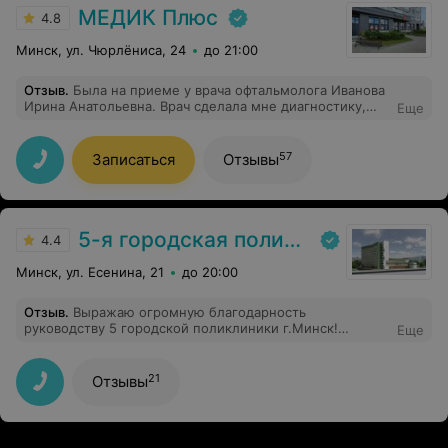
МЕДИК Плюс
4.8
Минск, ул. Чюрлёниса, 24
до 21:00
Отзыв
.
Была на приеме у врача офтальмолога Иванова
Ирина Анатольевна. Врач сделала мне диагностику,
Еще
выслушала мою проблему и дала рекомендации что
нужно делать. Хороший специалист, улыбчиваЯ, не
показывает того что устала, супер!!! Рекомендую!!!
57
Записаться
Отзывы
5-я городская поликлиника
4.4
Минск, ул. Есенина, 21
до 20:00
Отзыв
.
Выражаю огромную благодарность
руководству 5 городской поликлиники г.Минск!
Еще
Отличный подбор персонала! Выражаю огромную
благодарность Оксане Александровне, медсестре,
работает в первую смену в дневном стационаре,
21
Отзывы
восхищена её работой, запоминает всех пациентов,
очень терпелива к людям и внимательна, бабушки
уходят от её здоровыми, я видела как она становилась
на колени, возле кровати, для постановки капельницы,