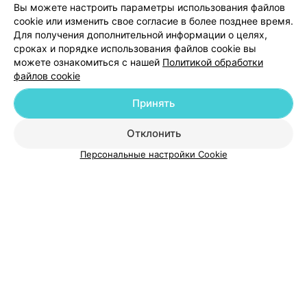
Добавить компанию
Вы можете настроить параметры использования файлов
cookie или изменить свое согласие в более позднее время.
Для получения дополнительной информации о целях,
Добавить специалиста
сроках и порядке использования файлов cookie вы
можете ознакомиться с нашей
Политикой обработки
файлов cookie
Принять
О проекте
Новости проекта
Размещение рекламы
Отклонить
Медицинский маркетинг
Публичный договор
Персональные настройки Cookie
Пользовательское соглашение
Способы оплаты
Вакансии
Партнеры
Написать руководителю 103.by
Написать в поддержку
Персональные настройки cookie
Обработка персональных данных