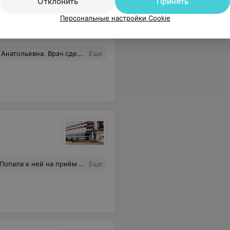
Отклонить
Принять
Персональные настройки Cookie
алист, улыбчиваЯ, не показывает того что устала, супер!!! Рекомендую!!!
Еще
 за пациента, поддерживает на каждом этапе и вселяет надежду. Если вы ищете специалиста, которому можно безоговорочно доверить своё зрение и здоровье, — это Ольга Викторовна. Низкий ей поклон за профессионализм, чуткость и возвращённое качество жизни. Рекомендую всем без исключения!
Еще