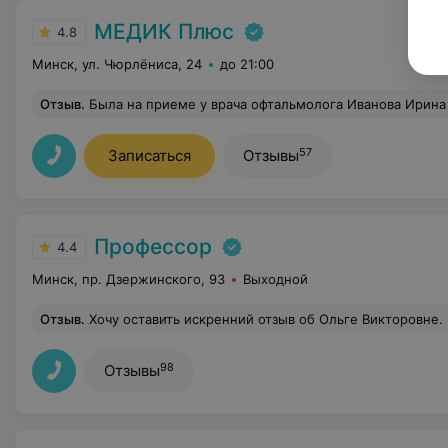
МЕДИК Плюс
4.8
Минск, ул. Чюрлёниса, 24
до 21:00
Отзыв
.
Была на приеме у врача офтальмолога Иванова Ирина Анатольевна. Врач сделала мне диагностику, выслушала мою проблему и дала рекомендации что нужно делать. Хороший специ
57
Записаться
Отзывы
Профессор
4.4
Минск, пр. Дзержинского, 93
Выходной
Отзыв
.
Хочу оставить искренний отзыв об Ольге Викторовне. Попала к ней на приём совершенно случайно, но теперь считаю это большой удачей. С первых минут стало ясно: передо мной не просто врач, а настоящий профессионал с большой буквы. Обследование было проведено максимально качественно и подробно. Ольга Викторовна всё чётко объяснила, ответила на каждый вопрос, никуда не торопила и создала атмосферу спокойствия и уверенности. Операцию по отслоению сетчатки глаза она выполнила безупречно, а в послеоперационный период проявляла невероятную внимательность и заботу. Очень ценно, когда доктор не только виртуозно владеет своим делом, но и по-человечески переживает
98
Отзывы