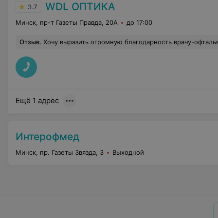
WDL ОПТИКА
3.7
Минск, пр-т Газеты Правда, 20А
до 17:00
Отзыв
.
Хочу выразить огромную благодарность врачу-офтальмологу Остроух Марии за профессионализм и внимание! Очень редко можно в
Ещё 1 адрес
Интерофмед
Минск, пр. Газеты Звязда, 3
Выходной