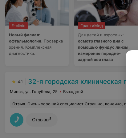
E-clinic
ГрантиМед
Новый филиал:
Для детей и взрослых:
офтальмология.
Проверка
осмотр глазного дна с
зрения. Комплексная
помощью фундус линзы,
диагностика.
измерение передне-
задней оси глаза
32-я городская клиническая пол
4.1
Минск, ул. Голубева, 25
Выходной
Отзыв
.
Очень хороший специалист Страшно, конечно, попадать к травмотологу, но еще в очереди в поликлинике как-то стало спокойнее, потому что все отзывались положительно (а люди в очереди это кладезь ценной информации). Прием не
8
Отзывы