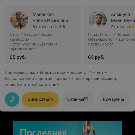
Маевская
Алмоуса
Елена Ивановна
Маен Мух
8 отзывов
3.5
7 отзывов
Стаж 43 года
•
Высшая
Стаж 12 лет
•
Первая к
категория
Офтальмолог • Детски
Офтальмолог • Детский
офтальмолог
офтальмолог
65 руб.
65 руб.
Преимущества
:
• Ведется приём детей от 4-х лет •
Расположение в центре города • Приём врачей высшей,
первой и второй категорий
62
Записаться
Отзывы
Все цены