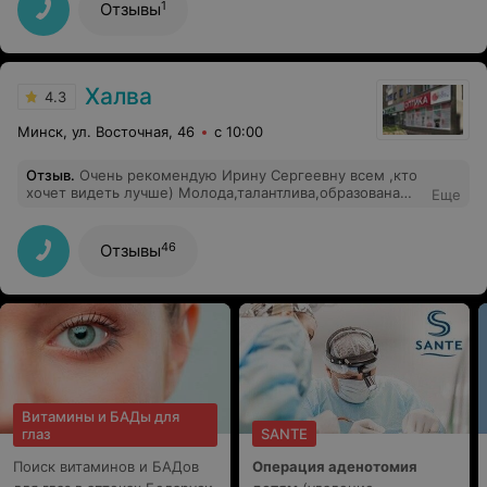
1
Отзывы
Халва
4.3
Минск, ул. Восточная, 46
с 10:00
Отзыв
.
Очень рекомендую Ирину Сергеевну всем ,кто
хочет видеть лучше) Молода,талантлива,образована
Еще
Приятный человек,красивая женщина! Спасибо
вам,Ирина Сергеевна!
46
Отзывы
Витамины и БАДы для
глаз
SANTE
Поиск витаминов и БАДов
Операция аденотомия