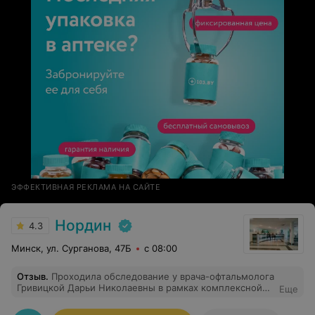
ЭФФЕКТИВНАЯ РЕКЛАМА НА САЙТЕ
Нордин
4.3
Минск, ул. Сурганова, 47Б
с 08:00
Отзыв
.
Проходила обследование у врача-офтальмолога
Гривицкой Дарьи Николаевны в рамках комплексной
Еще
чекап-программы. Каких-то конкретных жалоб у меня
не было, шла исключительно ради планового осмотра.