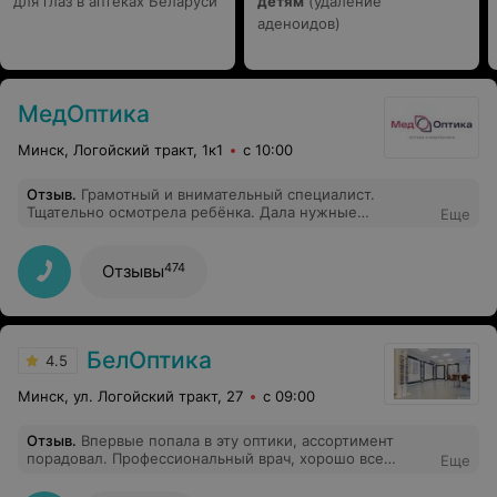
для глаз в аптеках Беларуси
детям
(удаление
аденоидов)
МедОптика
Минск, Логойский тракт, 1к1
с 10:00
Отзыв
.
Грамотный и внимательный специалист.
Тщательно осмотрела ребёнка. Дала нужные
Еще
рекомендации. Спасибо!
474
Отзывы
БелОптика
4.5
Минск, ул. Логойский тракт, 27
с 09:00
Отзыв
.
Впервые попала в эту оптики, ассортимент
порадовал. Профессиональный врач, хорошо все
Еще
объяснил, проверил зрение и выписал рецепт.
Вежливые и внимательные консультанты помогли