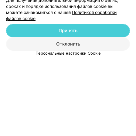
Для получения дополнительной информации о целях,
обслуживание, такое и качество.
сроках и порядке использования файлов cookie вы
можете ознакомиться с нашей
Политикой обработки
файлов cookie
Добавить компанию
Принять
Отклонить
Добавить специалиста
Персональные настройки Cookie
О проекте
Новости проекта
Размещение рекламы
Медицинский маркетинг
Публичный договор
Пользовательское соглашение
Способы оплаты
Вакансии
Партнеры
Написать руководителю 103.by
Написать в поддержку
Персональные настройки cookie