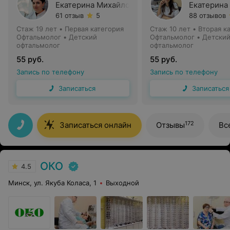
Екатерина Михайловна
Екатерина
61 отзыв
5
88 отзывов
Стаж 19 лет
•
Первая категория
Стаж 10 лет
•
Вторая к
Офтальмолог • Детский
Офтальмолог • Детски
офтальмолог
офтальмолог
55 руб.
55 руб.
Запись по телефону
Запись по телефону
Записаться
Записаться
172
Записаться онлайн
Отзывы
Вс
ОКО
4.5
Минск, ул. Якуба Коласа, 1
Выходной