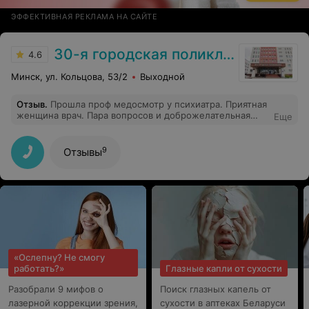
ЭФФЕКТИВНАЯ РЕКЛАМА НА САЙТЕ
30-я городская поликлиника
4.6
Минск, ул. Кольцова, 53/2
Выходной
Отзыв
.
Прошла проф медосмотр у психиатра. Приятная
женщина врач. Пара вопросов и доброжелательная
Еще
улыбка и готова справка. Оказывается, психиатры не
такие страшные, как о них говорят))
9
Отзывы
«Ослепну? Не смогу
работать?»
Глазные капли от сухости
Разобрали 9 мифов о
Поиск глазных капель от
лазерной коррекции зрения,
сухости в аптеках Беларуси