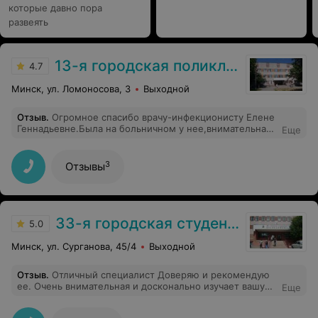
которые давно пора
развеять
13-я городская поликлиника
4.7
Минск, ул. Ломоносова, 3
Выходной
Отзыв
.
Огромное спасибо врачу-инфекционисту Елене
Геннадьевне.Была на больничном у нее,внимательная
Еще
доктор,приятный человек.
3
Отзывы
33-я городская студенческая поликлиника
5.0
Минск, ул. Сурганова, 45/4
Выходной
Отзыв
.
Отличный специалист Доверяю и рекомендую
ее. Очень внимательная и досконально изучает вашу
Еще
проблему. Расскажет понятным языком для вас все.