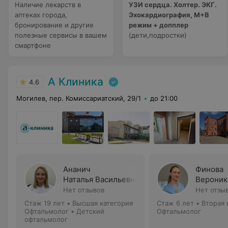
Наличие лекарств в
УЗИ сердца. Холтер. ЭКГ.
аптеках города,
Эхокардиография, М+В
бронирование и другие
режим + допплер
полезные сервисы в вашем
(дети,подростки)
смартфоне
А Клиника
4.6
Могилев, пер. Комиссариатский, 29/1
до 21:00
Ананич
Финова
Наталья Васильевна
Вероник
Нет отзывов
Нет отзы
Стаж 19 лет
•
Высшая категория
Стаж 6 лет
•
Вторая 
Офтальмолог • Детский
Офтальмолог
офтальмолог