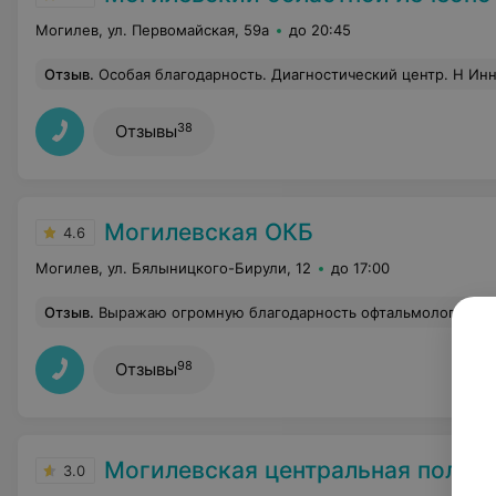
Могилев, ул. Первомайская, 59а
до 20:45
Отзыв
.
Особая благодарность. Диагностический центр. Н Инне Адамовне. За своев
38
Отзывы
Могилевская ОКБ
4.6
Могилев, ул. Бялыницкого-Бирули, 12
до 17:00
Отзыв
.
Выражаю огромную благодарность офтальмологу Лустенковой Евгении Викторовне за чуткое ,внимательное отношение к пациентам .Оч
98
Отзывы
Могилевская центральная полик
3.0