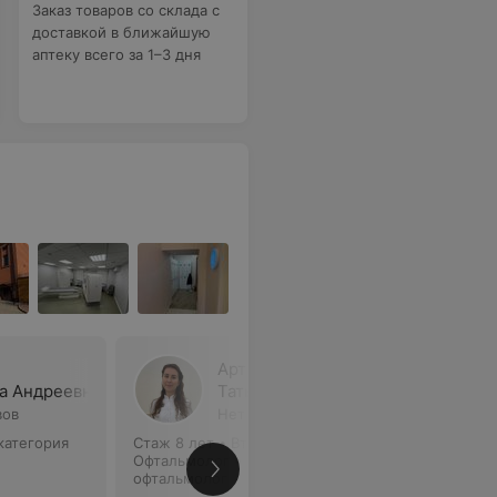
Заказ товаров со склада с
доставкой в ближайшую
аптеку всего за 1–3 дня
Артеменко
а Андреевна
Татьяна Александровна
вов
Нет отзывов
категория
Стаж 8 лет
•
Вторая категория
Стаж 8 ле
Офтальмолог • Детский
Детский о
офтальмолог
Офтальмо