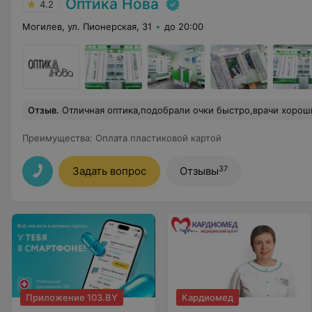
Оптика Нова
4.2
Могилев, ул. Пионерская, 31
до 20:00
Отзыв
.
Отличная оптика,подобрали очки быстро,врачи хоро
Преимущества
:
Оплата пластиковой картой
37
Задать вопрос
Отзывы
Приложение 103.BY
Кардиомед