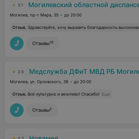
Могилевский областной диспансер спортивной 
3.1
Могилев, пр-т Мира, 35
до 20:00
Отзыв
.
Здравствуйте, хочу выразить благодарность высококвалифицированному специалисту, врачу-офтальмологу Ласевич Раисе Тимофеевне. У моего ребёнка снизилось зрение, доктор выявила лёгкое косоглазие, о чем мы даже не догадывались, выписала очки, через 2 недели у ребёнка в 2 раза улучшилось зрение. Раиса Тимофеев на грамотный 
19
Отзывы
Медслужба ДФиТ МВД РБ Могил
2.5
Могилев, ул. Орловского, 38
до 20:00
Отзыв
.
Всё культурно и вежливо! Спасибо!
Еще
5
Отзывы
Новамед
4.2