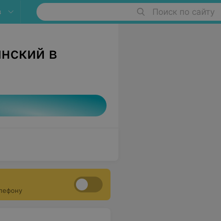
в
Поиск по сайту
нский в
елефону