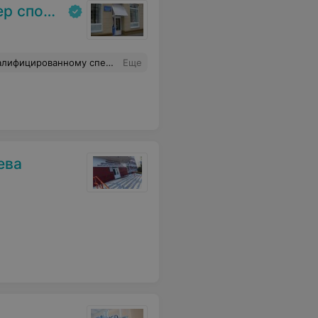
медицины
специалист, хорошо знающий свое дело, имеет подход к каждому пациенту, интеллигентна, тактична. Огромное спасибо прекрасному доктору!
Еще
ева