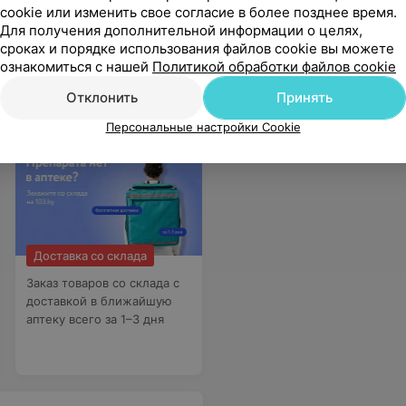
cookie или изменить свое согласие в более позднее время.
Для получения дополнительной информации о целях,
вонить в 7:30 (так советуют делать в регистратуре) - глухо занято. В 8:30 талонов уже нет. Поэтому просто пошел пробивать вживую в регистратуре. Но и это не помогло..
Еще
сроках и порядке использования файлов cookie вы можете
ознакомиться с нашей
Политикой обработки файлов cookie
Отклонить
Принять
Персональные настройки Cookie
Доставка со склада
Заказ товаров со склада с
доставкой в ближайшую
аптеку всего за 1–3 дня