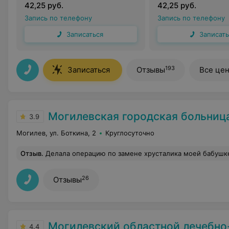
42,25 руб.
42,25 руб.
Запись по телефону
Запись по телефону
Записаться
Записать
193
Записаться
Отзывы
Все це
Могилевская городская больница скорой медици
3.9
Могилев, ул. Боткина, 2
Круглосуточно
Отзыв
.
Делала операцию по замене хрусталика моей бабушке! Бабушка сказала, что таких врачей не видела за свои 80 лет. Прекрасный, добрый, внимательный и компете
26
Отзывы
Могилевский областной лечебно-диагностичес
4.4