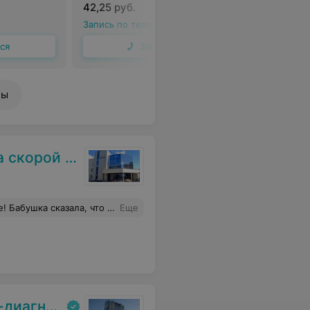
42,25 руб.
42,25 ру
Запись по телефону
Запись по
ся
Записаться
ны
нской помощи
нтный врач!! Называла ее «солнышком, моя хорошая». Спасибо огромное
Еще
кий центр