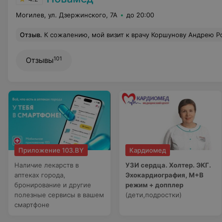
Могилев, ул. Дзержинского, 7А
до 20:00
Отзыв
.
К сожалению, мой визит к врачу Коршунову Андрею Романовичу оставил крайне неприятное впечатление. Вместо ожидаемого профессионального подхода столкнулась с грубостью и пренебрежительным отношением. Врач отвечал на вопросы с явным раздражением, не стремился объяснить суть проблемы, перебивал и создавал ощущение, будто моя обеспокоенность состоянием здоровья — помеха его рабочему процессу. От специалиста, особенно в медицинской сфере, ожидаешь не только знаний, но и эле
101
Отзывы
Приложение 103.BY
Кардиомед
Наличие лекарств в
УЗИ сердца. Холтер. ЭКГ.
аптеках города,
Эхокардиография, М+В
бронирование и другие
режим + допплер
полезные сервисы в вашем
(дети,подростки)
смартфоне