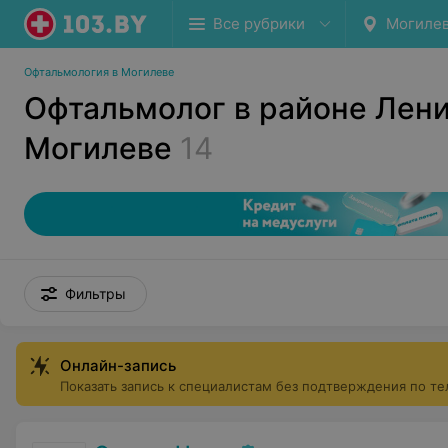
Все рубрики
Могиле
Офтальмология в Могилеве
Офтальмолог в районе Лени
Могилеве
14
Фильтры
Онлайн-запись
Показать запись к специалистам без подтверждения по т