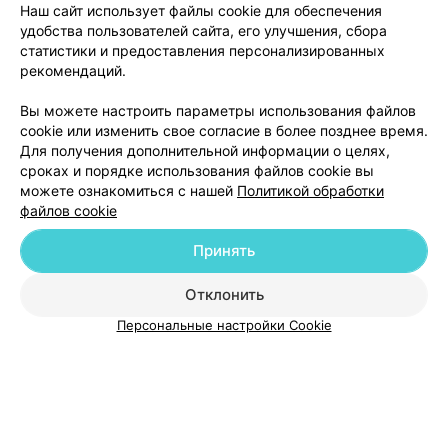
Наш сайт использует файлы cookie для обеспечения
удобства пользователей сайта, его улучшения, сбора
статистики и предоставления персонализированных
рекомендаций.
Вы можете настроить параметры использования файлов
Добавить компанию
cookie или изменить свое согласие в более позднее время.
Для получения дополнительной информации о целях,
сроках и порядке использования файлов cookie вы
Добавить специалиста
можете ознакомиться с нашей
Политикой обработки
файлов cookie
Принять
Отклонить
О проекте
Новости проекта
Размещение рекламы
Персональные настройки Cookie
Медицинский маркетинг
Публичный договор
Пользовательское соглашение
Способы оплаты
Вакансии
Партнеры
Написать руководителю 103.by
Написать в поддержку