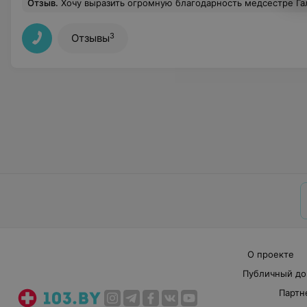
Отзыв
.
Хочу выразить огромную благодарность медсестре Галине Михайловне ( каб.9), специалист с чутким сердцем, доброй душой и огромным желанием помогат
3
Отзывы
О проекте
Публичный до
Партн