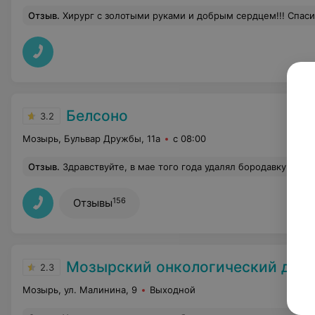
Отзыв
.
Хирург с золотыми руками и добрым сердцем!!! Спаси
Белсоно
3.2
Мозырь, Бульвар Дружбы, 11а
с 08:00
Отзыв
.
Здравствуйте, в мае того года удалял бородавку на руке в вашем центре, шрамов не осталось, очень доволен, медперсонал вежливый и компетентный. В этом году, к сожалению, в вашу клинику попасть не смог
156
Отзывы
Мозырский онкологический дис
2.3
Мозырь, ул. Малинина, 9
Выходной