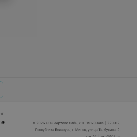
нг
сии
© 2026 ООО «Артокс Лаб», УНП 191700409
| 220012,
Республика Беларусь, г. Минск, улица Толбухина, 2,
пом. 16 | help@103.by