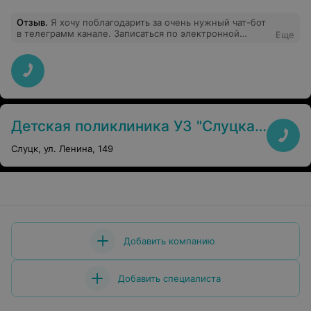
Отзыв
.
Я хочу поблагодарить за очень нужный чат-бот
в телеграмм канале. Записаться по электронной
Еще
записи можно к любому врачу и быстро.
Рекомендации врачей сразу видны в чате. Вызывали из
очереди, стоять не надо. Пришла по времени и меня
сразу вызвали. Я в восторге от данного вида услуг!
Спасибо! Всем рекомендую!
Детская поликлиника УЗ "Слуцкая центральная районная больница"
Слуцк, ул. Ленина, 149
Добавить компанию
Добавить специалиста