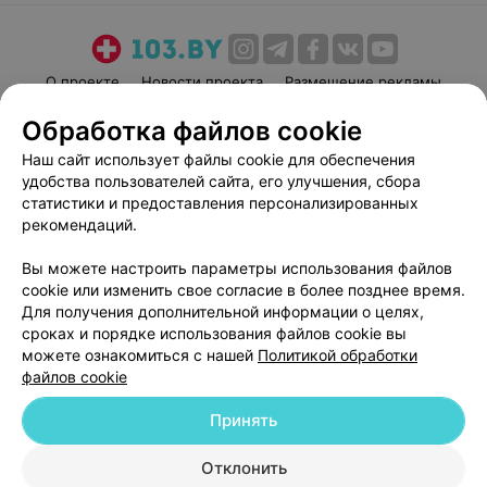
О проекте
Новости проекта
Размещение рекламы
Медицинский маркетинг
Публичный договор
Обработка файлов cookie
Пользовательское соглашение
Способы оплаты
Наш сайт использует файлы cookie для обеспечения
Вакансии
Партнеры
удобства пользователей сайта, его улучшения, сбора
статистики и предоставления персонализированных
Написать руководителю 103.by
рекомендаций.
Написать в поддержку
Персональные настройки cookie
Вы можете настроить параметры использования файлов
cookie или изменить свое согласие в более позднее время.
Обработка персональных данных
Для получения дополнительной информации о целях,
сроках и порядке использования файлов cookie вы
можете ознакомиться с нашей
Политикой обработки
файлов cookie
Принять
© 2026 ООО «Артокс Лаб», УНП 191700409
| 220012, Республика Беларусь,
Отклонить
г. Минск, улица Толбухина, 2, пом. 16 | help@103.by