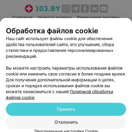
О проекте
Новости проекта
Размещение рекламы
Медицинский маркетинг
Публичный договор
Обработка файлов cookie
Пользовательское соглашение
Способы оплаты
Наш сайт использует файлы cookie для обеспечения
Вакансии
Партнеры
удобства пользователей сайта, его улучшения, сбора
статистики и предоставления персонализированных
Написать руководителю 103.by
рекомендаций.
Написать в поддержку
Персональные настройки cookie
Вы можете настроить параметры использования файлов
cookie или изменить свое согласие в более позднее время.
Обработка персональных данных
Для получения дополнительной информации о целях,
сроках и порядке использования файлов cookie вы
можете ознакомиться с нашей
Политикой обработки
файлов cookie
Принять
© 2026 ООО «Артокс Лаб», УНП 191700409
| 220012, Республика Беларусь,
Отклонить
г. Минск, улица Толбухина, 2, пом. 16 | help@103.by
Персональные настройки Cookie
Служба поддержки
+375 291212755