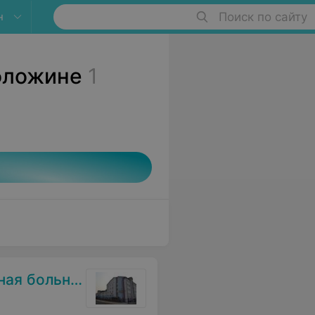
н
Поиск по сайту
оложине
1
я больница