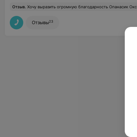
Отзыв
.
Хочу выразить огромную благодарность Опанасик Оксане Сергеевне за высокий профессионализм. Оксана Сергеевна Доктор с большой буквы!!! Очень радует что наши детишки находятся
23
Отзывы