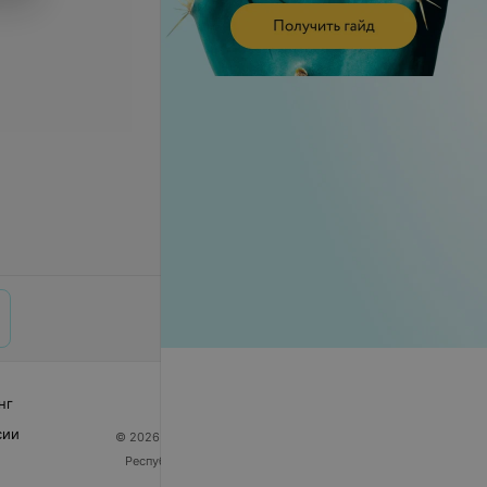
нг
сии
© 2026 ООО «Артокс Лаб», УНП 191700409
| 220012,
Республика Беларусь, г. Минск, улица Толбухина, 2,
пом. 16 | help@103.by