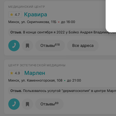
МЕДИЦИНСКИЙ ЦЕНТР
Кравира
4.7
Минск, ул. Скрипникова, 11Б
до 16:00
Отзыв
.
В конце сентября я 2022 у Бойко Андрея Владимировича я сделала пластическую операцию по подтяжке 2/3 части лица – SMAS – лифтинг боковая платзмопластика, при котором подтягивают мышцы и кожу лица. Сегодня 14-й день после операции и я выгляжу не более чем на 25 лет, лицо идеальное, молодое, ни одной морщины, овал лица и шея подтянуты как у молодой девушки. Мои знакомые, когда меня видят, пребывают в искреннем недоумении и каждый из них отмечает, что я очень сильно помолодела и выгляжу на 25 лет (это мнение разных людей). Причем Андрей Владимирович, настолько идеально сделал подтяжку, что смотрится очень естественно и ни у кого из моих зна
618
Отзывы
Все адреса
ЦЕНТР ЭСТЕТИЧЕСКОЙ МЕДИЦИНЫ
Марлен
4.9
Минск, ул. Каменногорская, 108
до 21:00
Отзыв
.
Пользовалось услугой "дерматоскопия" в центре Марлен. Консультация была на высшем уровне, современное оборудование и 
89
Отзывы