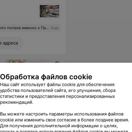
ольшой заботой и вниманием. Большое спасибо всем и каждому за такой профессионализм ну и конечно же такие прекрасные результаты!
Еще
е адреса
Обработка файлов cookie
Наш сайт использует файлы cookie для обеспечения
удобства пользователей сайта, его улучшения, сбора
SANTE
статистики и предоставления персонализированных
рекомендаций.
Операция аденотомия
детям
(удаление
Вы можете настроить параметры использования файлов
аденоидов)
cookie или изменить свое согласие в более позднее время.
Для получения дополнительной информации о целях,
сроках и порядке использования файлов cookie вы можете