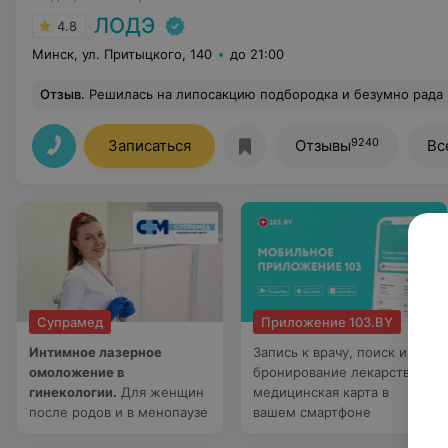
ЛОДЭ
4.8
Минск, ул. Притыцкого, 140
до 21:00
Отзыв
.
Решилась на липосакцию подбородка и безумно рада что попала именно к Пашкевич Ольге Павловне! Мало того что процедура прошла легко так еще и результат потрясающий. Можно только жалеть что не сделала этого раньше. Весь персонал работает так четко и слаженно и при этом каждый обращается к тебе с б
9240
Записаться
Отзывы
Вс
Супрамед
Приложение 103.BY
Интимное лазерное
Запись к врачу, поиск и
омоложение в
бронирование лекарств,
гинекологии.
Для женщин
медицинская карта в
после родов и в менопаузе
вашем смартфоне