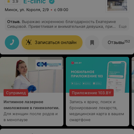
E-clinic
3.9
Минск, ул. Короля, 2/9
с 09:00
Отзыв
.
Выражаю искреннюю благодарность Екатерине
Сивцовой. Приветливая и внимательная девушка, при
Еще
этом во время процедуры чувствуешь себя в надежных
руках. Хочу отметить высокую компетентность и
профессионализм. Она подробно ответила на все
152
Записаться онлайн
Отзывы
вопросы. Я осталась очень довольна процедурой и
уровнем обслуживания. Спасибо Екатерине за
внимание к пациентам и за качественный результат!
Супрамед
Приложение 103.BY
Интимное лазерное
Запись к врачу, поиск и
омоложение в гинекологии.
бронирование лекарств,
Для женщин после родов и
медицинская карта в вашем
в менопаузе
смартфоне