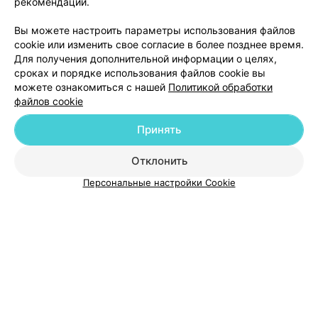
рекомендаций.
оперировал доктор Заталока имя отчество не
Еще
помню,извините.Исправление носовой перегородки с
использованием имплантанта. Сейчас все сьехало и в
Вы можете настроить параметры использования файлов
регистратуре платной и бесплатной утверждают что
31
Отзывы
cookie или изменить свое согласие в более позднее время.
доктора такого нет и помочь ни чем не могут,советуют
Для получения дополнительной информации о целях,
обратится к участковому лору или лучше так
ходить.Вот такая история с вашим центром!!!
сроках и порядке использования файлов cookie вы
можете ознакомиться с нашей
Политикой обработки
файлов cookie
Принять
Добавить компанию
Отклонить
Персональные настройки Cookie
Добавить специалиста
О проекте
Новости проекта
Размещение рекламы
Медицинский маркетинг
Публичный договор
Пользовательское соглашение
Способы оплаты