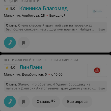
МЕДИЦИНСКИЙ ЦЕНТР
Клиника Благомед
5.0
Минск, ул. Алибегова, 28
Выходной
Отзыв
.
Очень классный врач, мой сын на перевязках
был более спокоен, чем с другими врачами. Найдет
Еще
общий язык с маленькими пациентами.
ЦЕНТР ЛАЗЕРНОЙ КОСМЕТОЛОГИИ И ХИРУРГИИ
ЛинЛайн
4.0
Минск, ул. Декабристов, 5
с 10:00
Отзыв
.
Жалею, что обратился! Удалял бородавку на
пальце у Дмитрия Анатольевича, врач удалил участок
Еще
здоровой кожи рядом, бородавка осталась на месте.
Обратился с этой ситуацией в клинику, меня вежливо
отморозили и жирно намекнули, что я идиот и там
180
Отзывы
Все адреса
было две бородавки. Очень не приятно, буду
обращаться в Министерство Здравоохранения - пусть