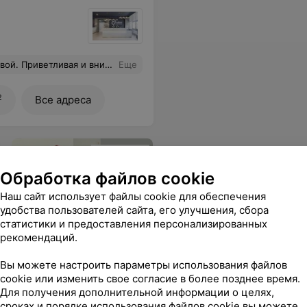
овольна процедурой и уровнем обслуживания. Спасибо Екатерине за внимание к пациентам и за качественный результат!
Еще
2
Все адреса
Обработка файлов cookie
Наш сайт использует файлы cookie для обеспечения
удобства пользователей сайта, его улучшения, сбора
Супрамед
статистики и предоставления персонализированных
рекомендаций.
Интимное лазерное
омоложение в
Вы можете настроить параметры использования файлов
гинекологии.
Для женщин
cookie или изменить свое согласие в более позднее время.
после родов и в менопаузе
Для получения дополнительной информации о целях,
сроках и порядке использования файлов cookie вы можете