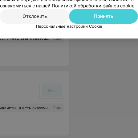
ознакомиться с нашей
Политикой обработки файлов cookie
Отклонить
Принять
Персональные настройки Cookie
 Мне очень понравился результат, спасибо профессионалам медицинского центра!
Еще
ние, но на десяток лет раньше. Хогвартс открыл курсы для косметологов, не иначе) Очень долго выбирал кому доверить лицо, теперь вряд ли смогу доверить его кому-то еще
Еще