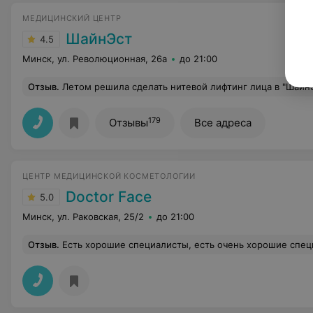
МЕДИЦИНСКИЙ ЦЕНТР
ШайнЭст
4.5
Минск, ул. Революционная, 26а
до 21:00
Отзыв
.
Летом решила сделать нитевой лифтинг лица в "ШайнЭст". Результат превзошел все ожидания! Лицо выглядит моложе, кожа подтянутая, а реабилитационный период прошел легко и быстро.
179
Отзывы
Все адреса
ЦЕНТР МЕДИЦИНСКОЙ КОСМЕТОЛОГИИ
Doctor Face
5.0
Минск, ул. Раковская, 25/2
до 21:00
Отзыв
.
Есть хорошие специалисты, есть очень хорошие специалисты, а есть сказочные феи - это когда приходишь не как в клинику, а в уютное пространство с цветами и лавандой на балкончике, загадываешь желание, не вникая в детали и названия процедур, пара взмахов волшебной палочкой феи, пара каких-то пузырьков с надписями почти на латыни, пара дней... и в зеркале уже как будто твое же отраже