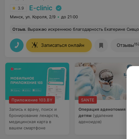
E-clinic
3.9
Минск, ул. Короля, 2/9
до 21:00
Отзыв
.
Выражаю искреннюю благодарность Екатерине Сивцовой. Приветливая и внимательная девушка, при этом во время процедуры чувствуешь себя в надежных руках. Хочу отметить высокую компетентность и профессионализм. Она подробно ответила на все вопросы. Я осталась очень д
15
Записаться онлайн
Отзывы
Приложение 103.BY
SANTE
Запись к врачу, поиск и
Операция аденотомия
бронирование лекарств,
детям
(удаление
медицинская карта в
аденоидов)
вашем смартфоне