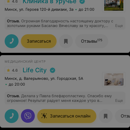
Клиника в Уручье
4.6
Минск, ул. Героев 120-й дивизии, 3а
до 21:00
Отзыв
.
Огромная благодарность настоящему доктору с
золотыми руками Басалаю Вячеславу за ту красоту,
Еще
которую он мне сотворил Ни на секунду не
усомнилась в правильности выбора именно этого
доктора, хотя была записана на операцию к другому.
175
Записаться
Отзывы
Единственное, о чём можно пожалеть, что не сделала
этого раньше. Большое спасибо Поддубскому Илье за
лучший наркоз в моей жизни и внимательность❤️
Спасибо мед. сёстрам за их работу и заботу о нас!
МЕДИЦИНСКИЙ ЦЕНТР
Life City
4.6
Минск, д. Валерьяново, ул. Городская, 5А
до 20:00
Отзыв
.
Делала у Павла блефаропластику. Спасибо ему
огромное! Результат радует меня каждое утро в
Еще
зеркале, последствий никаких. Золотые руки!
Записаться онлайн
Отз