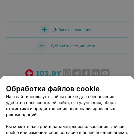
Добавить компанию
Добавить специалиста
О проекте
Новости проекта
Размещение рекламы
Обработка файлов cookie
Медицинский маркетинг
Публичный договор
Наш сайт использует файлы cookie для обеспечения
Пользовательское соглашение
Способы оплаты
удобства пользователей сайта, его улучшения, сбора
Вакансии
Партнеры
статистики и предоставления персонализированных
рекомендаций.
Написать руководителю 103.by
Написать в поддержку
Вы можете настроить параметры использования файлов
cookie или изменить свое согласие в более позднее время.
Персональные настройки cookie