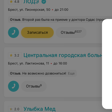
ЛОДЭ
4.8
Брест, ул. Пионерская, 50
до 21:00
Отзыв
.
Второй раз была на приеме у доктора Судас (проктолог). Получила ответы на все вопросы, максимально понятные рекомендации и очень комфортную атмосферу во время приема. Ассистирующая медсестра тоже очень вежливая и тактичная. Одним сл
9227
Записаться
Отзывы
Центральная городская больниц
3.2
Брест, ул. Лактионова, 11
до 16:00
Отзыв
.
Не возможно дозвониться!
Еще
9
Отзывы
Улыбка Мед
2.0