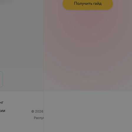
нг
сии
© 2026 ООО «Артокс Лаб», УНП 191700409
| 220012,
Республика Беларусь, г. Минск, улица Толбухина, 2,
пом. 16 | help@103.by
Служба поддержки
+375 291212755