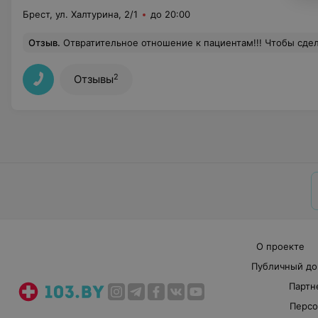
Брест, ул. Халтурина, 2/1
до 20:00
Отзыв
.
Отвратительное отношение к пациентам!!! Чтобы сделать снимок,пришлось ожидать 15 мин,пока администратор-рентгенлаборант попьет чай,поговорит по телефону по личным вопросам,попечатает,в итоге она сказала,что забыла про меня! И самое гл
2
Отзывы
О проекте
Публичный до
Партн
Персо