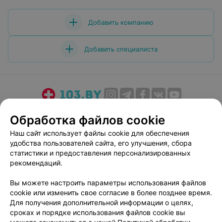
Добавить компанию
Добавить специалиста
О проекте
Новости проекта
Размещение рекламы
Обработка файлов cookie
Медицинский маркетинг
Публичный договор
Наш сайт использует файлы cookie для обеспечения
Пользовательское соглашение
Способы оплаты
удобства пользователей сайта, его улучшения, сбора
Вакансии
Партнеры
статистики и предоставления персонализированных
рекомендаций.
Написать руководителю 103.by
Написать в поддержку
Вы можете настроить параметры использования файлов
cookie или изменить свое согласие в более позднее время.
Персональные настройки cookie
Для получения дополнительной информации о целях,
Обработка персональных данных
сроках и порядке использования файлов cookie вы