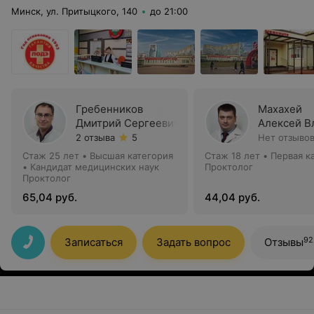
Минск, ул. Притыцкого, 140
до 21:00
Гребенников
Махахей
Дмитрий Сергеевич
Алексей В
2 отзыва
5
Нет отзыво
Стаж 25 лет
•
Высшая категория
Стаж 18 лет
•
Первая к
•
Кандидат медицинских наук
Проктолог
Проктолог
65,04 руб.
44,04 руб.
92
Записаться
Задать вопрос
Отзывы