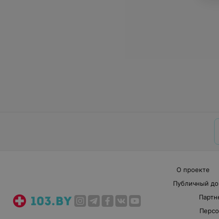
О проекте
Публичный до
Партн
Персо