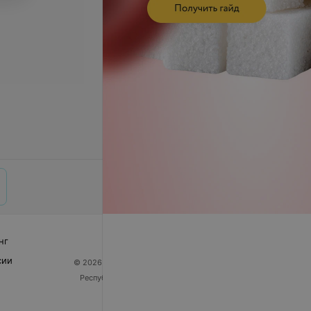
нг
сии
© 2026 ООО «Артокс Лаб», УНП 191700409
| 220012,
Республика Беларусь, г. Минск, улица Толбухина, 2,
пом. 16 | help@103.by
Служба поддержки
+375 291212755