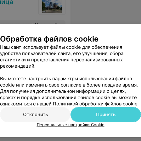
ница
естрам, санитаркам за заботу и человечность. Вы вернули маму к жизни, спасибо за ваш тяжелый труд!
Еще
Обработка файлов cookie
Наш сайт использует файлы cookie для обеспечения
удобства пользователей сайта, его улучшения, сбора
статистики и предоставления персонализированных
рекомендаций.
Е.В.Клумова
Вы можете настроить параметры использования файлов
cookie или изменить свое согласие в более позднее время.
Для получения дополнительной информации о целях,
отрела телевизор и читала.Даны исчерпывающие рекомендации.Врач очень внимательный,профессионал своего дела. Рекомендую всем,кто ищет грамотного офтальмохирурга.
Еще
сроках и порядке использования файлов cookie вы можете
ознакомиться с нашей
Политикой обработки файлов cookie
Отклонить
Принять
Персональные настройки Cookie