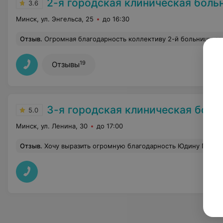
2-я городская клиническая боль
3.6
Минск, ул. Энгельса, 25
до 16:30
Отзыв
.
Огромная благодарность коллективу 2-й больницы за спасение мамы! Низкий поклон профессионалам с большой буквы: зав. отд. Е. И., лечащему врачу А. В., дежурным врачам Н. Н. и А. Ш. Спасибо медбрату Стасу, Анастасии, Дарье и всем медс
19
Отзывы
3-я городская клиническая больница имени 
5.0
Минск, ул. Ленина, 30
до 17:00
Отзыв
.
Хочу выразить огромную благодарность Юдину Павлу Юрьвичу,офтальмохирургу отделения "Микрохирургия глаза N2" 3ГКБ.Доктор внушает доверие с первой минуты своим спокойствием и уверенностью,отвечает на все вопросы.Операция по удалению катаракты прошла успешно.Работа выполнена на высочайшем уровне.Обезболивание было комфортным,сама операция быстрая и безболезненная.Уже утром см