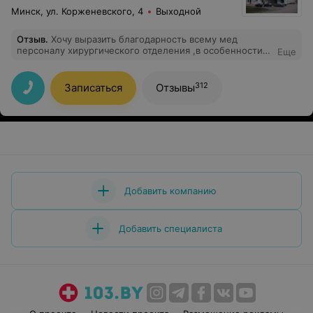
Минск, ул. Корженевского, 4
Выходной
Отзыв
.
Хочу выразить благодарность всему мед
персоналу хирургического отделения ,в особенности К
Еще
Д.М. и Коробову А.А ,которые проводили операцию
.Спасибо вам за оказанную помощь ,за
профессионализм в своем деле .Всего вам наилучшего
312
Записаться
Отзывы
и только благодарных пациентов
Добавить компанию
Добавить специалиста