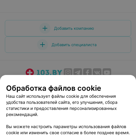
Добавить компанию
Добавить специалиста
О проекте
Новости проекта
Размещение рекламы
Обработка файлов cookie
Медицинский маркетинг
Публичный договор
Наш сайт использует файлы cookie для обеспечения
Пользовательское соглашение
Способы оплаты
удобства пользователей сайта, его улучшения, сбора
Вакансии
Партнеры
статистики и предоставления персонализированных
рекомендаций.
Написать руководителю 103.by
Написать в поддержку
Вы можете настроить параметры использования файлов
cookie или изменить свое согласие в более позднее время.
Персональные настройки cookie