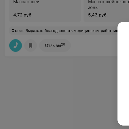
Массаж шеи
Массаж шейно-вор
зоны
4,72 руб.
5,43 руб.
Отзыв
.
Выражаю благодарность медицинским работникам скорой помощи Ревтович Жанне Эдуардовне и Лекунович Екатерине Алексеевне выезжавшим на вызов ночью 29.07.2020г. по адресу г. Любань, пер. Садовый,1А. У дочери воспалилась грыжа в позвоночнике. Приехали очень быстро, сделали уко
20
Отзывы