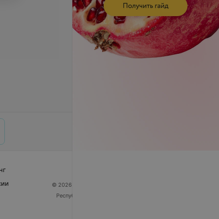
нг
сии
© 2026 ООО «Артокс Лаб», УНП 191700409
| 220012,
Республика Беларусь, г. Минск, улица Толбухина, 2,
пом. 16 | help@103.by
Служба поддержки
+375 291212755