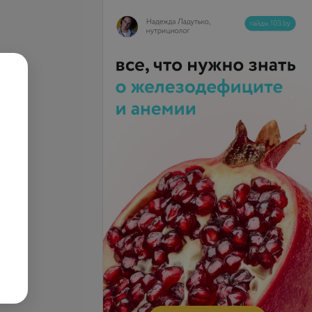
ерхней конечности,
Массаж плечевого сустава
я и области лопатки
4,72 руб.