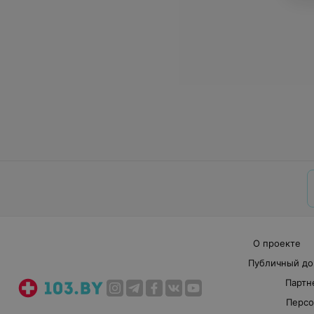
О проекте
Публичный до
Партн
Персо