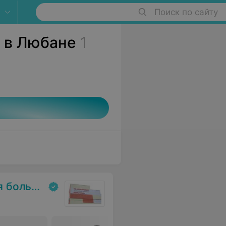
Поиск по сайту
 в Любане
1
льница