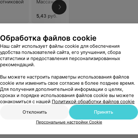
отниковой
Массаж верхней конечности
Массаж в
надплечь
5,43 руб.
7,77 руб.
л, кардиограмму сердца, измеряли давление и присутствовали пока не стало легче.Спасибо за чуткое отношение к больному.
Еще
Обработка файлов cookie
Наш сайт использует файлы cookie для обеспечения
удобства пользователей сайта, его улучшения, сбора
статистики и предоставления персонализированных
рекомендаций.
Вы можете настроить параметры использования файлов
cookie или изменить свое согласие в более позднее время.
Для получения дополнительной информации о целях,
сроках и порядке использования файлов cookie вы можете
ознакомиться с нашей
Политикой обработки файлов cookie
Отклонить
Принять
Персональные настройки Cookie