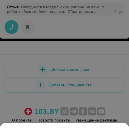
Отзыв
.
Находимся в Мядельском районе на даче. У
ребенка был гнойник на десне. Обратились в
Еще
Мядельскую ЦРБ. Приняли без проблем и вопросов.
Стоматолог быстро обработала десну, дала
рекомендации. Спасибо за оперативность и
вежливость!
Добавить компанию
Добавить специалиста
О проекте
Новости проекта
Размещение рекламы
Медицинский маркетинг
Публичный договор