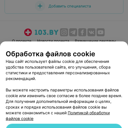
Добавить специалиста
О проекте
Новости проекта
Размещение рекламы
Медицинский маркетинг
Публичный договор
Обработка файлов cookie
Пользовательское соглашение
Способы оплаты
Наш сайт использует файлы cookie для обеспечения
Вакансии
Партнеры
удобства пользователей сайта, его улучшения, сбора
статистики и предоставления персонализированных
Написать руководителю 103.by
рекомендаций.
Написать в поддержку
Персональные настройки cookie
Вы можете настроить параметры использования файлов
cookie или изменить свое согласие в более позднее время.
Обработка персональных данных
Для получения дополнительной информации о целях,
сроках и порядке использования файлов cookie вы
можете ознакомиться с нашей
Политикой обработки
файлов cookie