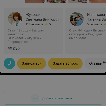
Жуковская
Игнатьева
Светлана Викторовна
Татьяна В
117 отзывов
5
5 отзывов
Стаж 43 года
•
Высшая
Стаж 44 года
•
Высшая
категория
категория
•
Кандидат
Гинеколог • Акушер •
медицинских наук
Эмбриолог
Репродуктолог
49 руб.
39
Записаться
Задать вопрос
Отзывы
Добавить компанию