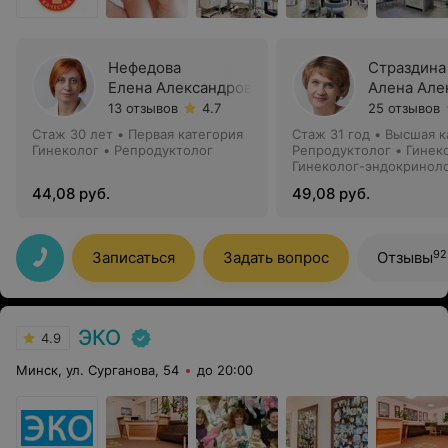
Нефедова
Страздина
Елена Александровна
Алена Але
13 отзывов
4.7
25 отзывов
Стаж 30 лет
•
Первая категория
Стаж 31 год
•
Высшая к
Гинеколог • Репродуктолог
Репродуктолог • Гинек
Гинеколог-эндокринол
44,08 руб.
49,08 руб.
92
Записаться
Задать вопрос
Отзывы
ЭКО
4.9
Минск, ул. Сурганова, 54
до 20:00