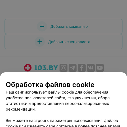
Добавить компанию
Добавить специалиста
О проекте
Новости проекта
Размещение рекламы
Обработка файлов cookie
Медицинский маркетинг
Публичный договор
Наш сайт использует файлы cookie для обеспечения
Пользовательское соглашение
Способы оплаты
удобства пользователей сайта, его улучшения, сбора
Вакансии
Партнеры
статистики и предоставления персонализированных
Написать руководителю 103.by
рекомендаций.
Написать в поддержку
Вы можете настроить параметры использования файлов
Персональные настройки cookie
cookie или изменить свое согласие в более позднее время.