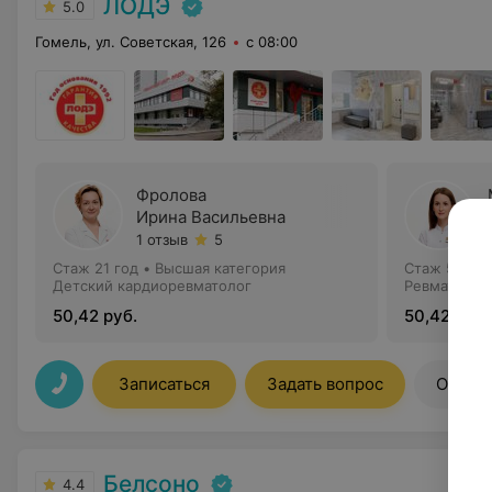
ЛОДЭ
5.0
Гомель, ул. Советская, 126
с 08:00
Фролова
Ирина Васильевна
1 отзыв
5
Стаж 21 год
•
Высшая категория
Стаж 5 лет
Детский кардиоревматолог
Ревматолог
50,42 руб.
50,42 руб.
Записаться
Задать вопрос
Отзыв
Белсоно
4.4