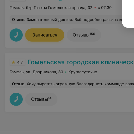
Гомель, б-р Газеты Гомельская правда, 32
с 07:30
Отзыв
.
Замечательный доктор. Всё подробно рассказал от начала до конца. Спросил не укачивает ли меня в транспорте(а меня укачивает), чтобы сразу ввести противорвотный препарат. Так 
156
Записаться
Отзывы
Гомельская городская клиническая бо
4.7
Гомель, ул. Дворникова, 80
Круглосуточно
Отзыв
.
Хочу выразить огромную благодарноть комманде врачей травмотологов Сергею Олеговичу и Павлу Евгеньевичу за проделанную операцию, протезорование тазабедренного сустава !!! Спасибо , вам, за нелегкий труд, успехов и благополучие в работе!!! Особо
14
Отзывы