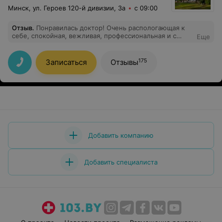
Минск, ул. Героев 120-й дивизии, 3а
с 09:00
Отзыв
.
Понравилась доктор! Очень распологающая к
себе, спокойная, вежливая, профессиональная и с
Еще
чувством юмора! Прием был очень комфортный,
уделила много времени. Все обьяснила подробнейшим
образом, показала на картинках. Переспросила, все ли
175
Записаться
Отзывы
понятно. Назначила грамотное лечение, подробно
объяснила какой препарат для чего необходим. В
общем, хорошие впечатления, буду лечиться и
наблюдаться теперь только у нее! Рекомендую!
Добавить компанию
Добавить специалиста