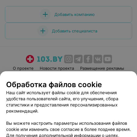
чтобы начать лечение и улучшить качество своей
жизни.Спасибо Вам за высокий профессионализм!
Добавить компанию
Добавить специалиста
О проекте
Новости проекта
Размещение рекламы
Медицинский маркетинг
Публичный договор
Обработка файлов cookie
Пользовательское соглашение
Способы оплаты
Наш сайт использует файлы cookie для обеспечения
Вакансии
Партнеры
удобства пользователей сайта, его улучшения, сбора
Написать руководителю 103.by
статистики и предоставления персонализированных
рекомендаций.
Написать в поддержку
Персональные настройки cookie
Вы можете настроить параметры использования файлов
Обработка персональных данных
cookie или изменить свое согласие в более позднее время.
Для получения дополнительной информации о целях,