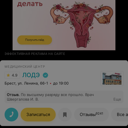
ЭФФЕКТИВНАЯ РЕКЛАМА НА САЙТЕ
МЕДИЦИНСКИЙ ЦЕНТР
ЛОДЭ
4.9
Брест, ул. Ленина, 66-1
до 19:00
Отзыв
.
По высшему разряду все прошло. Врач
Швергалова И. В.
Еще
9241
Записаться
Отзывы
Все 