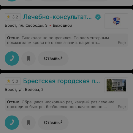
безболезненная, и совсем не страшная. Спасибо врачу
за теплый прием и за терпение. Ответила на все мои
волнующие вопросы. Повторное УЗИ, приду делать
Лечебно-консультативная поликлиника г. Брест
сюда же.
3.2
Брест, пл. Свободы, 3
Выходной
Отзыв
.
Гинеколог не понравился. По элементарным
показателям крови не очень знания. пациента
Еще
абсолютно не слушает. Кроме обвешанного холла
грамотами, ничего не впечатлило.
9
Отзывы
Брестская городская поликлиника №2
5.0
Брест, ул. Белова, 2
Отзыв
.
Обращался несколько раз, каждый раз лечение
проходило быстро, безболезненно, качественно.
Еще
Внимательное и вежливое отношение с пациентом.
2
Отзывы