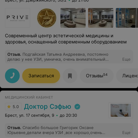
Брест, ул. Дзержинского, 50/2
до 21:00
Современный центр эстетической медицины и
здоровья, оснащенный современным оборудованием
Отзыв
.
Подгайская Татьяна Андреевна, постоянно
делаю у нее УЗИ, умничка, очень внимательный
Еще
доктор, гинекологическое УЗИ только к ней!!!
54
Записаться
Отзывы
Лицен
МЕДИЦИНСКИЙ КАБИНЕТ
Доктор Сэфью
5.0
Брест, ул. 17 сентября, 9
до 20:30
Отзыв
.
Спасибо большое Григорик Оксане
Юрьевне,делали вчера УЗИ ,все хорошо,очень
Еще
хороший врач!!!!