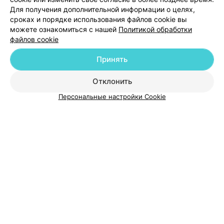
Для получения дополнительной информации о целях,
Добавить специалиста
сроках и порядке использования файлов cookie вы
можете ознакомиться с нашей
Политикой обработки
файлов cookie
Принять
О проекте
Новости проекта
Размещение рекламы
Отклонить
Медицинский маркетинг
Публичный договор
Персональные настройки Cookie
Пользовательское соглашение
Способы оплаты
Вакансии
Партнеры
Написать руководителю 103.by
Написать в поддержку
Персональные настройки cookie
Обработка персональных данных