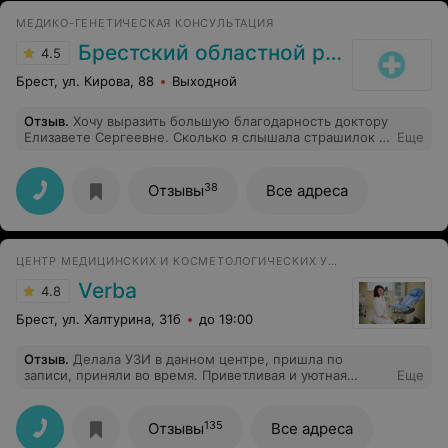
МЕДИКО-ГЕНЕТИЧЕСКАЯ КОНСУЛЬТАЦИЯ
Брестский областной родильный дом
4.5
Брест, ул. Кирова, 88
Выходной
Отзыв
.
Хочу выразить большую благодарность доктору
Елизавете Сергеевне. Сколько я слышала страшилок и
Еще
прочитав здесь негативные отзывы - была настроена
на плохой прием( но Елизавета Сергеевна - супер
внимательный, аккуратный и обходительный врач.
38
Отзывы
Все адреса
Теперь на узи только к ней! Спасибо вам, Елизавета
Сергеевна ❤️
ЦЕНТР МЕДИЦИНСКИХ И КОСМЕТОЛОГИЧЕСКИХ УСЛУГ
Verba
4.8
Брест, ул. Халтурина, 31б
до 19:00
Отзыв
.
Делала УЗИ в данном центре, пришла по
записи, приняли во время. Приветливая и уютная
Еще
атмосфера, чисто и аккуратно внутри, к врачу
записалась Власовой О.Н. Доброжелательная и
приятная женщина, ответственный и знающий толк в
135
Отзывы
Все адреса
своей работе специалист. Сама процедура