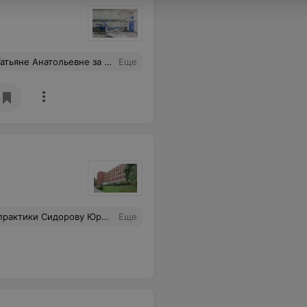
 рекомендовала упражнения для укрепления мышц. Татьяне Анатольевне доверяю не только свое здоровье, но и здоровье дочери - подростка.
Еще
кость. Огромное Вам спасибо, Юрий Никитич за Вашу работу! С уважением. Татьяна и Сергей Шевченко.
Еще