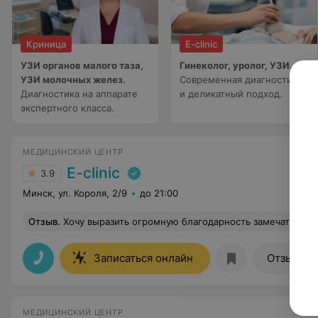
Криница
E-clinic
УЗИ органов малого таза,
Гинеколог, уролог, УЗИ.
УЗИ молочных желез.
Современная диагностика
Диагностика на аппарате
и деликатный подход.
экспертного класса.
МЕДИЦИНСКИЙ ЦЕНТР
E-clinic
3.9
Минск, ул. Короля, 2/9
до 21:00
Отзыв
.
Хочу выразить огромную благодарность замечательному врачу Судникович Анне Андреевне за первый гинекологический осмотр моей дочери. Это очень волнительный момент, но доктор сразу расположила к себе и меня, и ребенка. Осмотр прошел максимально бережно и деликатно, без страха и дискомфорта. Отдельное спасибо за комплексный подход — нам также провели УЗИ брюшной полости и щитовидной железы прямо на приеме. Доктор всё доступно объяснила,
15
Записаться онлайн
Отзывы
МЕДИЦИНСКИЙ ЦЕНТР