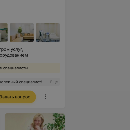
ром услуг,
борудованием
е специалисты
оложительные эмоции и спокойствие! Рекомендую от души! Большое спасибо!
Еще
Задать вопрос