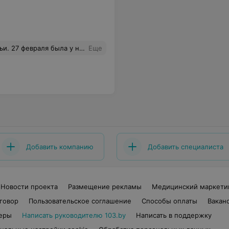
сталась в разочарованных чувствах! Непонятно за что отдала деньги, так как услуга была оказана плохо.
Еще
Добавить компанию
Добавить специалиста
Новости проекта
Размещение рекламы
Медицинский маркети
говор
Пользовательское соглашение
Способы оплаты
Вакан
еры
Написать руководителю 103.by
Написать в поддержку