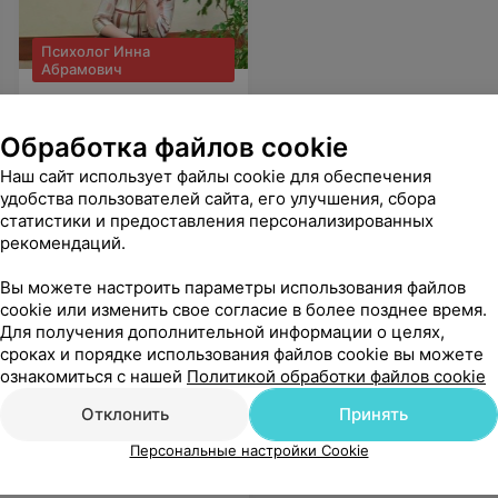
Психолог Инна
Абрамович
Психолог метро «Восток».
Ул. Петра Мстиславца, 22
Обработка файлов cookie
Наш сайт использует файлы cookie для обеспечения
удобства пользователей сайта, его улучшения, сбора
статистики и предоставления персонализированных
рекомендаций.
Вы можете настроить параметры использования файлов
cookie или изменить свое согласие в более позднее время.
Для получения дополнительной информации о целях,
 дала спокойную и развернутую консультацию. Очень ценно внимание к деталям и искренняя забота о здоровье маленькой пациентки. Огромное спасибо за ваш профессионализм и доброе сердце!
Еще
сроках и порядке использования файлов cookie вы можете
ознакомиться с нашей
Политикой обработки файлов cookie
2
Все адреса
Отклонить
Принять
Персональные настройки Cookie