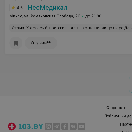
НеоМедикал
4.6
Минск, ул. Романовская Слобода, 26
до 21:00
Отзыв
.
Хотелось бы оставить отзыв в отношении доктора Дарьи. 27 февраля была у нее на УЗИ осталось очень недовольна, так как доктор разговаривала некорректно, повышала голос, ничего не объяснила. Очень неуважительно общалась. После приема о
55
Отзывы
О проекте
Публичный до
Партн