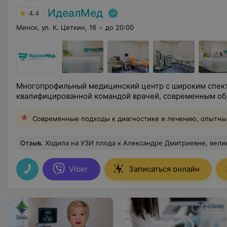
ИдеалМед
4.4
Минск, ул. К. Цеткин, 16
до 20:00
Многопрофильный медицинский центр с широким спект
квалифицированной командой врачей, современным о
Современные подходы к диагностике и лечению, опытны
Отзыв
.
Ходила на УЗИ плода к Александре Дмитриевне, великолепный специалист! Все внимательно, чутко, тактично. Ответила на все вопросы, показала малыша. После приема только п
Viber
Записаться онлайн