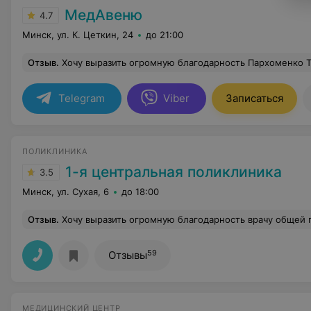
МедАвеню
4.7
Минск, ул. К. Цеткин, 24
до 21:00
Отзыв
.
Хочу выразить огромную благодарность Пархоменко Татьяне Анатольевне за ее профессионализм! Очень грамотный и высококвалифицированный врач. Татьяна Анатольевна тщательно собрала анамнез, очень для меня комфортно провела осмотр, выполнила УЗИ. Единственный доктор, который за всю мою жизнь провел диагностику МТД,
Telegram
Viber
Записаться
ПОЛИКЛИНИКА
1-я центральная поликлиника
3.5
Минск, ул. Сухая, 6
до 18:00
Отзыв
.
Хочу выразить огромную благодарность врачу общей практики Сидорову Юрию Никитичу. И не только от меня, но и от всех жителей нашего дома 18 по ул. Киселева. Высокий профессионализм, грамотный подход к лечению, вежливость, быстрота и чёт
59
Отзывы
МЕДИЦИНСКИЙ ЦЕНТР