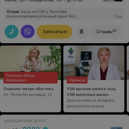
Минск, пр-т Победителей, 119
до 21:00
Отзыв
.
Была на УЗИ у Ярослава
Брониславовича,отличный врач! Все
Еще
рассказывает,объясняет!Вежливый,приятный!И
помощница у него замечательная (не знаю как зовут к
сожалению) отношение к поциентам на высшем
55
Записаться
Отзывы
уровне !!! Обращаться в следующие разы буду только в
эту клинику и только к этому врачу!))
Психолог Инна
Абрамович
Криница
Психолог метро «Восток».
УЗИ органов малого таза,
Ул. Петра Мстиславца, 22
УЗИ молочных желез.
Диагностика на аппарате
экспертного класса.
МЕДИЦИНСКИЙ ЦЕНТР