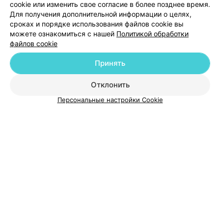
cookie или изменить свое согласие в более позднее время.
Для получения дополнительной информации о целях,
сроках и порядке использования файлов cookie вы
Добавить специалиста
можете ознакомиться с нашей
Политикой обработки
файлов cookie
Принять
О проекте
Новости проекта
Размещение рекламы
Отклонить
Медицинский маркетинг
Публичный договор
Персональные настройки Cookie
Пользовательское соглашение
Способы оплаты
Вакансии
Партнеры
Написать руководителю 103.by
Написать в поддержку
Персональные настройки cookie
Обработка персональных данных