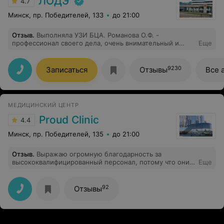
ЛОДЭ
4.7
Минск, пр. Победителей, 133
до 21:00
Отзыв
.
Выполняла УЗИ БЦА. Романова О.Ф. -
профессионал своего дела, очень внимательный и
Еще
благожелательный врач. Грамотная, четкая
консультация. Спасибо большое Ольге Феликсовне:)
9230
Записаться
Отзывы
Все 
МЕДИЦИНСКИЙ ЦЕНТР
Proud Clinic
4.4
Минск, пр. Победителей, 135
до 21:00
Отзыв
.
Выражаю огромную благодарность за
высококвалифицированный персонал, потому что они
Еще
настоящие профессионалы своего дела! Отдельная
благодарность лучшему терапевту Максудовой
Екатерине Сергеевне она мой любимый чудо врач,
92
Отзывы
которая помогла мне, и спасла жизнь моему мужу,
определение точности в постановке диагноза,
грамотное назначение лечения, внимательность на
узи, полный восторг и коммуникация! Спасибо