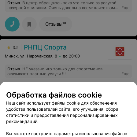
Отзыв
.
В центр обращаюсь пока что только за услугой
лазерной эпиляции. Очень довольна всем: качеством,
Еще
квалификацией работников (Ольга-прекрасный
специалист), ценами. Планирую записаться и на другие
процедуры.
10
Отзывы
РНПЦ Спорта
3.5
Минск, ул. Нарочанская, 8
до 20:00
Отзыв
.
НЕ указано что только для спортсменов
оказывают платные услуги !!!
Еще
2
Отзывы
Обработка файлов cookie
Наш сайт использует файлы cookie для обеспечения
удобства пользователей сайта, его улучшения, сбора
статистики и предоставления персонализированных
рекомендаций.
Вы можете настроить параметры использования файлов
Добавить компанию